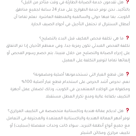
هل تقدمون خدمة الصيانة الطارئة في وقت متأخر من الليل؟
بالتأكيد، نحن نوفر خدمة الطوارئ على مدار 24 ساعة لجميع مناطق
الكويت، بما فيها حولي والسالمية والمنطقة العاشرة. نعلم تماما أن
أعطال السنترال لا تحتمل التأجيل في أجواء الصيف الحارة.
ما هي تكلفة فحص المكيف قبل البدء بالتصليح؟
تكلفة الفحص المبدئي تكون رمزية جدا، وفي معظم الأحيان إذا تم الاتفاق
على إجراء الصيانة والتصليح من خلال فنيينا، يتم خصم رسوم الفحص أو
إلغائها تماما لتوفير التكلفة على العميل.
هل قطع الغيار التي تستخدمونها أصلية ومضمونة؟
نعم، نحرص أشد الحرص على استخدام قطع غيار أصلية 100%
ومكفولة من الوكلاء المعتمدين في الكويت، وذلك لضمان عمل أجهزة
التكييف بكفاءة عالية ومنع تكرار العطل مستقبلا.
هل لديكم عمالة هندية وباكستانية متخصصة في التكييف المركزي؟
نوفر أمهر العمالة الهندية والباكستانية المعتمدة والمحترفة في التعامل
مع جميع أنواع أنظمة التبريد، سواء كانت وحدات منفصلة (سبليت) أو
تكييف مركزي ومكائن الشيلر.