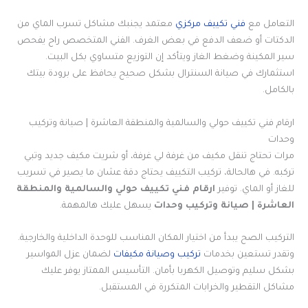
التعامل مع
فني تكييف مركزي
معتمد يجنبك مشاكل تسرب الماي من
الدكتات أو ضعف الدفع في بعض الغرف. الفني المتخصص راح يفحص
سير المكينة وضغط الغاز ويتأكد إن التوزيع متساوي بكل البيت.
استثمارك في صيانة السنترال بشكل صحيح يحافظ على برودة بيتك
بالكامل.
ارقام فني تكييف حولي والسالمية والمنطقة العاشرة | صيانة وتركيب
وحدات
مرات تحتاج تنقل مكيف من غرفة لي غرفة، أو شريت مكيف جديد وتبي
تركبه. في هالحالة، تركيب التكييف يحتاج دقة عشان ما يصير في تسريب
للغاز أو الماي. توفير
ارقام فني تكييف حولي والسالمية والمنطقة
العاشرة | صيانة وتركيب وحدات
يسهل عليك هالمهمة.
التركيب الصح يبدأ من اختيار المكان المناسب للوحدة الداخلية والخارجية.
وتقدر تستعين بخدمات
تركيب وصيانة مكيفات
لضمان عزل المواسير
بشكل سليم وتوصيل الكهربا بأمان. التأسيس الممتاز يوفر عليك
مشاكل التقطير والخرابات المتكررة في المستقبل.