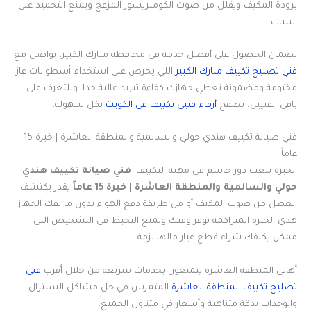
برودة المكيف ويقلل من صوت الكومبريسور المزعج ويمنع التجميد على
البيبات.
لضمان الحصول على أفضل خدمة في محافظة مبارك الكبير، تواصل مع
فني تصليح تكييف مبارك الكبير
اللي يحرص على استخدام أسطوانات غاز
مختومة ومضمونة تعطي جهازك كفاءة تبريد عالية جدا. وللتعرف على
باقي الفنيين، تصفح
أرقام فنيي تكييف في الكويت
بكل سهولة.
فني صيانة تكييف هندي حولي والسالمية والمنطقة العاشرة | خبرة 15
عاماً
الخبرة تلعب دور حاسم في مهنة التكييف.
فني صيانة تكييف هندي
حولي والسالمية والمنطقة العاشرة | خبرة 15 عاماً
يقدر يكتشف
العطل من صوت المكيف أو من طريقة دفع الهواء بدون ما يفك الجهاز.
هذي الخبرة المتراكمة توفر وقتك وتمنع التخبط في التشخيص اللي
ممكن يكلفك شراء قطع غيار مالها لزمة.
أهالي المنطقة العاشرة يتمتعون بخدمات سريعة من خلال أقرب
فني
تصليح تكييف المنطقة العاشرة
المتمرس في حل مشاكل السنترال
والوحدات بدقة متناهية وأسعار في متناول الجميع.