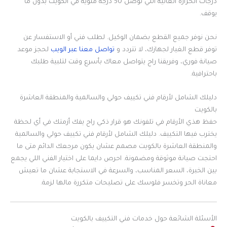
درجات الحرارة العالية اللي توصل 50 درجة مئوية في الكويت بدون ما
يوقف.
نحن نوفر جميع القطع بضمان الوكيل. لطلب فني أو الاستفسار عن
توفر قطع الغيار لجهازك، لا تتردد و
تواصل معنا عبر الويب
لحجز موعد
صيانة فوري، وفريقنا راح يتواصل معاك بأسرع وقت لتلبية طلبك
باحترافية.
دليلك الشامل لأرقام فني تكييف حولي والسالمية والمنطقة العاشرة
بالكويت
حفظ هذي الأرقام في تلفونك هو قرار ذكي راح يفك أزمتك في أي لحظة
يخترب فيها التكييف. دليلك الشامل لأرقام فني تكييف حولي والسالمية
والمنطقة العاشرة بالكويت مصمم عشان يكون مرجعك الدائم متى ما
احتجت صيانة موثوقة ومضمونة. احرص دايما على اختيار الفني اللي يجمع
بين الخبرة، السعر المناسب، والسرعة في الاستجابة عشان ما تعيش
معاناة الحر وتخسر فلوسك على تصليحات متكررة مالها لزمة.
الأسئلة الشائعة حول خدمات فني التكييف بالكويت