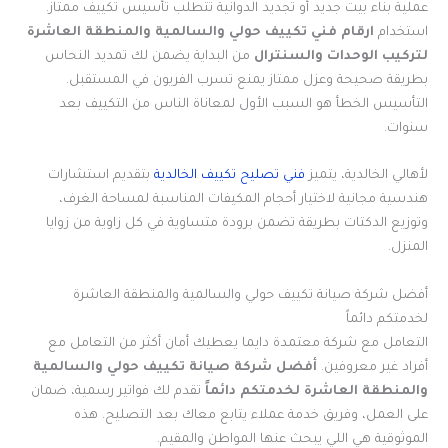
عملية بناء بيت جديد أو تجديد الدوانية تتطلب تأسيس تكييف ممتاز.
استخدام
ارقام فني تكييف حولي والسالمية والمنطقة العاشرة
لتركيب الوحدات والسنترال
من البداية يضمن لك تمديد النحاس
بطريقة صحيحة وعزل ممتاز يمنع تسرب الفريون في المستقبل.
التأسيس الخطأ هو السبب الأول لمعاناة الناس من التكييف بعد
سنوات.
لأهالي الخالدية، يتميز
فني تصليح تكييف الخالدية
بتقديم استشارات
هندسية مجانية لاختيار أحجام المكيفات المناسبة لمساحة الغرف،
وتوزيع الدكتات بطريقة تضمن برودة متساوية في كل زاوية من زوايا
المنزل.
أفضل شركة صيانة تكييف حولي والسالمية والمنطقة العاشرة
لخدمتكم دائماً
التعامل مع شركة معتمدة دايما يعطيك أمان أكثر من التعامل مع
أفراد غير معروفين.
أفضل شركة صيانة تكييف حولي والسالمية
والمنطقة العاشرة لخدمتكم دائماً
تقدم لك فواتير رسمية، ضمان
على العمل، وفريق خدمة عملاء يتابع معاك بعد التصليح. هذه
الموثوقية هي اللي يبحث عنها المواطن والمقيم.