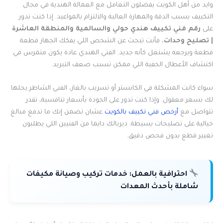
وايد من أهل الكويت يفضلون التعامل مع العمالة الهندية في مجال
التكييف بسبب الدقة والمهارة العالية والالتزام بالمواعيد. إذا كنت تدور
على
رقم فني تكييف هندي حولي والسالمية والمنطقة العاشرة
| تصليح وحدات
، فأنت تبحث عن الشخص اللي يفكك الجهاز قطعة
قطعة ويرجعه يشتغل كأنه جديد. الفني الهندي عادة يكون متمرس في
اكتشاف الأعطال الخفية اللي ممكن تسبب ضعف التبريد.
سواء كانت المشكلة في الكابستر أو تسريب بالغاز، الفني الشاطر يحلها
لك بسعر معقول. وإذا كنت تدور على الجودة بأسعار تنافسية، تقدر
تتواصل مع
أرخص فني تكييف بالكويت
عشان تضمن إنك ما تدفع مبالغ
خيالية على تصليحات بسيطة. ديربالك دايما من الفنيين اللي يطلبون
تغيير قطع بدون فحص دقيق.
احترافية بالعمل:
خدمات تركيب وصيانة مكيفات
شاملة بأحدث المعدات