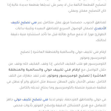
لتصليح القطعة التالفة بدل لا يصر على تبديلها بقطعة جديدة غالية إذا
كان التصليح ممكن وعملي.
لمناطق الجنوب، خصصنا فريق عمل متكامل عبر
فني تصليح تكييف
الأحمدي
لضمان الوصول السريع للمناطق البعيدة وتلبية نداءات
الطوارئ فورا. لا تدفع مبالغ طائلة قبل ما تأخذ استشارة فنية دقيقة
لحالتك.
ارقام فني تكييف حولي والسالمية والمنطقة العاشرة | تصليح
كومبريسور وموتور
الكومبريسور هو قلب المكيف النابض. إذا وقف، المكيف كله يوقف. من
خلال التواصل مع
ارقام فني تكييف حولي والسالمية والمنطقة
العاشرة | تصليح كومبريسور وموتور
، تقدر تنقذ جهازك من التلف
الكامل. بعض الأحيان يكون العطل بسيط مثل احتراق واير أو عطل في
قطعة صغيرة متصلة بالكومبريسور وما يحتاج تبديله بالكامل.
في حولي والمناطق المزدحمة، يتوفر لدينا
فني تصليح تكييف حولي
جاهز
للتعامل مع هذي المشاكل الدقيقة وإصلاح الموتور بأدوات فحص