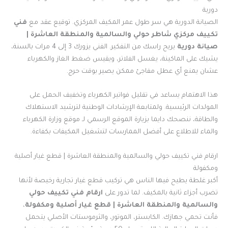
دورية
الصيانة الدورية هي سر طول عمر المكيف المركزي. توقيع عقد مع
فني
تكييف مركزي شاطر حولي والسالمية والمنطقة العاشرة |
صيانة دورية
يريح راسك من التفكير. الفني يزورك 3 إلى 4 مرات بالسنة،
يشيك على الماكينة، يغسل الفلاتر، ويقيس ضغط الغاز والكهرباء
عشان يمنع أي عطل مفاجئ ممكن يصير بوقت حرج.
هذا الاهتمام يساعد في تقليل فواتير الكهرباء وتخفيف الحمل على
المولدات الرئيسية. ولمتابعة الإرشادات الوطنية لترشيد الاستهلاك
والطاقة، ننصحك دايما بزيارة الموقع الرسمي لـ موقع وزارة الكهرباء
والماء للاطلاع على أفضل الممارسات لتشغيل المكيفات بكفاءة.
ارقام فني تكييف حولي والسالمية والمنطقة العاشرة | قطع غيار أصلية
ومكفولة
أكبر غلطة يطيح فيها الناس هي تركيب قطع غيار تجارية رخيصة لأنها
تضرب أجزاء ثانية بالمكيف. لما تدور على
ارقام فني تكييف حولي
والسالمية والمنطقة العاشرة | قطع غيار أصلية ومكفولة
،
فأنت تحمي جهازك. الكابستر، الموتور، والثرموستات الأصلي يتحمل