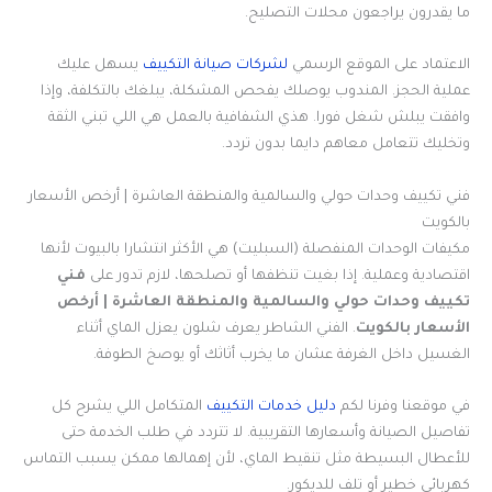
ما يقدرون يراجعون محلات التصليح.
الاعتماد على الموقع الرسمي
لشركات صيانة التكييف
يسهل عليك
عملية الحجز. المندوب يوصلك يفحص المشكلة، يبلغك بالتكلفة، وإذا
وافقت يبلش شغل فورا. هذي الشفافية بالعمل هي اللي تبني الثقة
وتخليك تتعامل معاهم دايما بدون تردد.
فني تكييف وحدات حولي والسالمية والمنطقة العاشرة | أرخص الأسعار
بالكويت
مكيفات الوحدات المنفصلة (السبليت) هي الأكثر انتشارا بالبيوت لأنها
اقتصادية وعملية. إذا بغيت تنظفها أو تصلحها، لازم تدور على
فني
تكييف وحدات حولي والسالمية والمنطقة العاشرة | أرخص
الأسعار بالكويت
. الفني الشاطر يعرف شلون يعزل الماي أثناء
الغسيل داخل الغرفة عشان ما يخرب أثاثك أو يوصخ الطوفة.
في موقعنا وفرنا لكم
دليل خدمات التكييف
المتكامل اللي يشرح كل
تفاصيل الصيانة وأسعارها التقريبية. لا تتردد في طلب الخدمة حتى
للأعطال البسيطة مثل تنقيط الماي، لأن إهمالها ممكن يسبب التماس
كهربائي خطير أو تلف للديكور.