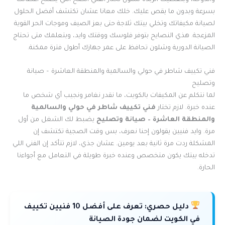
بسرعة وبدون ما يقص عليك. خلك معانا عشان تكتشف أفضل الحلول
لصيانة مكيفاتك وتخلي بيتك ثلاجة حتى بعز الصيف وموجات الحر القوية
المزعجة. هذي النصايح بتوفر فلوسك ووقتك وايد، وبتعلمك متى تحتاج
الصيانة الدورية وشلون تحافظ على عمر جهازك أطول فترة ممكنة.
فني تكييف شاطر في حولي والسالمية والمنطقة العاشرة – صيانة
وتصليح
لما نتكلم عن المكيفات بالكويت، ما نقدر نغامر ونجيب أي شخص ما
عنده خبرة. لازم تختار
فني تكييف شاطر في حولي والسالمية
والمنطقة العاشرة – صيانة وتصليح
يضبط لك الشغل من أول
مرة. وايد فنيين يقولون إحنا نعرف، بس وقت الصجية تكتشف إن
المشكلة ردت مرة ثانية بعد يومين. عشان جذي، لازم تتأكد إن الفني اللي
تدخله بيتك يكون متخصص وعنده خبرة طويلة في التعامل مع أجواءنا
الحارة.
دليل حصري:
تعرف على أفضل 10 فنيين تكييف
في الكويت لضمان جودة الصيانة