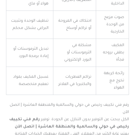
التصريف (الدرين)
الداخلية
هواء أو ماي
صوت مزعج
احتكاك في المروحة
تنظيف الوحدة وتثبيت
من الوحدة
أو تراكم أوساخ
البراغي بشكل محكم
الخارجية
المكيف
مشكلة في
تبديل الثرموستات أو
يطفي بروحه
الثرموستات أو
إعادة برمجة البورد
فجأة
البورد الإلكتروني
رائحة كريهة
تراكم الفطريات
غسيل المكيف بمواد
تخرج مع
والبكتيريا في الفلاتر
تعقيم متخصصة
الهواء
رقم فني تكييف رخيص في حولي والسالمية والمنطقة العاشرة | اتصل
الآن
الكل يبحث عن التوفير بدون التنازل عن الجودة. توفير
رقم فني تكييف
رخيص في حولي والسالمية والمنطقة العاشرة | اتصل الآن
يعتبر غاية الكثير من العملاء. الفني الممتاز يعطيك الخيارات المتاحة