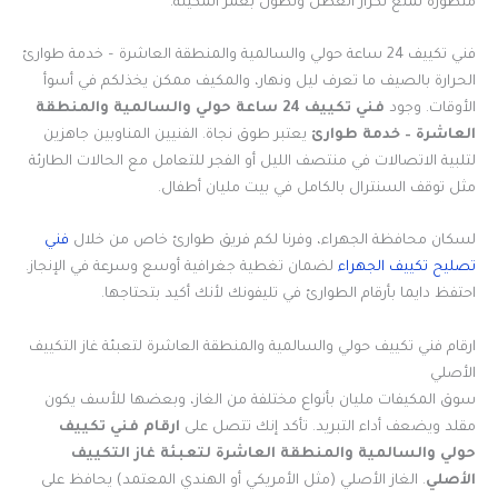
متطورة تمنع تكرار العطل وتطول بعمر المكينة.
فني تكييف 24 ساعة حولي والسالمية والمنطقة العاشرة – خدمة طوارئ
الحرارة بالصيف ما تعرف ليل ونهار، والمكيف ممكن يخذلكم في أسوأ
الأوقات. وجود
فني تكييف 24 ساعة حولي والسالمية والمنطقة
العاشرة – خدمة طوارئ
يعتبر طوق نجاة. الفنيين المناوبين جاهزين
لتلبية الاتصالات في منتصف الليل أو الفجر للتعامل مع الحالات الطارئة
مثل توقف السنترال بالكامل في بيت مليان أطفال.
لسكان محافظة الجهراء، وفرنا لكم فريق طوارئ خاص من خلال
فني
تصليح تكييف الجهراء
لضمان تغطية جغرافية أوسع وسرعة في الإنجاز.
احتفظ دايما بأرقام الطوارئ في تليفونك لأنك أكيد بتحتاجها.
ارقام فني تكييف حولي والسالمية والمنطقة العاشرة لتعبئة غاز التكييف
الأصلي
سوق المكيفات مليان بأنواع مختلفة من الغاز، وبعضها للأسف يكون
مقلد ويضعف أداء التبريد. تأكد إنك تتصل على
ارقام فني تكييف
حولي والسالمية والمنطقة العاشرة لتعبئة غاز التكييف
الأصلي
. الغاز الأصلي (مثل الأمريكي أو الهندي المعتمد) يحافظ على