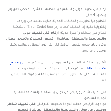
ارقام فني تكييف حولي والسالمية والمنطقة العاشرة – فحص كمبيوتر
وتحديد أعطال
التكنولوجيا تطورت، والمكيفات الحديثة صارت تعتمد على بوردات
إلكترونية ذكية. إذا المكيف أعطاك رمز خطأ (Error Code) بالشاشة،
تحتاج فني يستخدم أجهزة حديثة.
ارقام فني تكييف حولي
والسالمية والمنطقة العاشرة – فحص كمبيوتر وتحديد أعطال
يوفرون لك خدمة الفحص الدقيق اللي يقرأ كود العطل ويعالجه بشكل
برمجي أو هاردوير.
لأهالي السالمية والمناطق المجاورة، نوفر فريق متميز عبر
فني تصليح
تكييف السالمية
مجهز بأجهزة فحص ذكية تختصر الوقت وتحدد
المشكلة بالملي. هالتطور بالصيانة يضمن حماية أجهزتك الغالية من
العبث.
فني تكييف شاطر ورخيص في حولي والسالمية والمنطقة العاشرة
لجميع المناطق
مو دايما الرخيص معناه الجودة ضعيفة. تقدر تلقى
فني تكييف شاطر
ورخيص في حولي والسالمية والمنطقة العاشرة لجميع