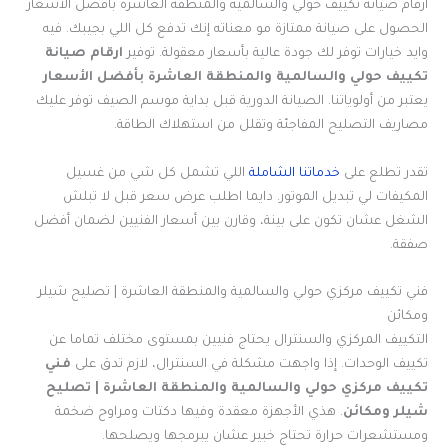
ارقام صيانة تكييف حولي والسالمية والمنطقة العاشرة بأفضل الأسعار
الحصول على صيانة ممتازة مو معناته إنك تدفع كل اللي بجيبك. فيه
وايد خيارات توفر لك جودة عالية بأسعار معقولة. توفير
ارقام صيانة
تكييف حولي والسالمية والمنطقة العاشرة بأفضل الأسعار
يعتبر من أولوياتنا. الصيانة الدورية قبل بداية موسم الصيف توفر عليك
مصاريف التصليح المفاجئة وتقلل من استهلاك الطاقة.
تقدر تطلع على
خدماتنا الشاملة
اللي تشمل كل شي من غسيل
المكيفات لي تبديل الموتور. دايما اطلب عرض سعر قبل لا تبلش
الشغل عشان تكون على بينة، وقارن بين أسعار الفنيين لضمان أفضل
صفقة.
فني تكييف مركزي حولي والسالمية والمنطقة العاشرة | تصليح شيلر
ومكائن
التكييف المركزي والسنترال يحتاج فنيين بمستوى مختلف تماما عن
تكييف الوحدات. إذا واجهت مشكلة في السنترال، لازم تدق على
فني
تكييف مركزي حولي والسالمية والمنطقة العاشرة | تصليح
شيلر ومكائن
. هذي الأجهزة معقدة وفيها دكتات ومراوح ضخمة
ومستشعرات حرارة تحتاج خبير عشان يبرمجها ويصلحها.