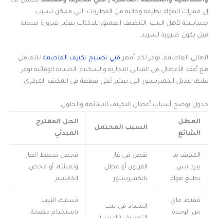
والسالمية والمنطقة العاشرة | فني محترف ومعتمد
تضمن لك
إن ممرات الهواء نظيفة وخالية من الفطريات اللي ممكن تسبب
حساسية لأهل البيت. التنظيف العميق للدكتات يعتبر ضرورة صحية
قبل يكون ضرورة للتبريد.
لأهالي العاصمة، نوفر لكم أمهر
فني تصليح تكييف العاصمة
للتعامل
مع أعقد الأعطال في المباني التجارية والسكنية. الصيانة الوقائية توفر
عليك تبديل الكمبريسور اللي يعتبر أغلى قطعة في المكيف المركزي.
جدول يوضح أسباب أعطال التكييف الشائعة والحلول
العطل
الحل المقترح
السبب المحتمل
الشائع
المبدئي
المكيف ما
نقص في غاز
فحص ضغط الغاز
يبرد بس
الفريون أو عطل
وتعبئته، أو فحص
يطلع هواء
بالكمبريسور
الكابستر
تنقيط ماي
تسليك البيب
انسداد في بيب
من الوحدة
باستخدام مضخة