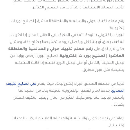
غسيل دورية للسنترال والوحدات بأسعار مخفضة جدا تناسب جميع
الأسر. الصيانة الاستباقية دايما أوفر من التصليح المتأخر.
رقم معلم تكييف حولي والسالمية والمنطقة العاشرة | تصليح بوردات
إلكترونية
البورد الإلكتروني (اللوحة الأم) في المكيف هي العقل المدبر. إذا اختربت،
المكيف يعلق أو يشتغل ويفصل بروحه. تصليحها يحتاج دقة، وعشان
جذي لازم تدق على
رقم معلم تكييف حولي والسالمية والمنطقة
العاشرة | تصليح بوردات إلكترونية
. تصليح البورد أرخص بوايد من
تبديل المكيف بالكامل أو حتى تبديل البورد نفسه إذا كانت المشكلة
بسيطة مثل فيوز محترق.
لدينا في منطقة الصديق خبراء إلكترونيات، حيث يقدم
فني تصليح تكييف
الصديق
خدمة لحام القطع الإلكترونية الدقيقة بدلا من استبدالها
بأسعار خيالية، مما يوفر عليك الكثير من المال ويعيد المكيف للعمل
بكفاءة.
ارقام فني تكييف حولي والسالمية والمنطقة العاشرة لتركيب الوحدات
والسنترال