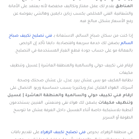
المناطق
يقدم لك عمل ممتاز وتكاليف مخفضة لأنه يعتمد على الأمانة
والشفافية. الفني المخلص يكسب زباين دايمين وهالشي يعوضه عن
رفع الأسعار بشكل مبالغ فيه.
إذا كنت من سكان صباح السالم، الاستعانة بـ
فني تصليح تكييف صباح
السالم
يضمن لك خدمة سريعة واقتصادية. دايما تأكد إن الرخص
بالعمالة مو على حساب جودة قطع الغيار المستخدمة في التصليح.
ارقام فني تكييف حولي والسالمية والمنطقة العاشرة | غسيل وتنظيف
مكيفات
نظافة المكيف مو بس عشان يبرد عدل، بل عشان صحتك وصحة
أسرتك. الهواء المليان غبار وبكتيريا يسبب حساسية وربو. الاتصال على
ارقام فني تكييف حولي والسالمية والمنطقة العاشرة | غسيل
وتنظيف مكيفات
يضمن لك هواء نقي ومنعش. الفنيين يستخدمون
أغطية بلاستيكية خاصة أثناء الغسيل داخل الغرفة عشان ما تتوسخ
الطوفة أو السرير.
في منطقة الزهراء، يحرص
فني تصليح تكييف الزهراء
على تقديم باقات