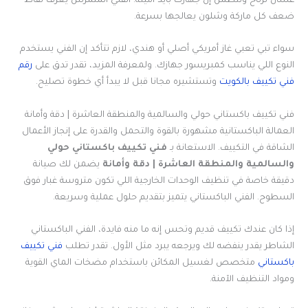
عشان ترتاح وتتطمن إن جهازك بأيد أمينة. الفني المتمرس يعرف نقاط
ضعف كل ماركة وشلون يعالجها بسرعة.
سواء تبي تعبي غاز أمريكي أصلي أو هندي، لازم تتأكد إن الفني يستخدم
النوع اللي يناسب كمبريسور جهازك. ولمعرفة المزيد، تقدر تدق على
رقم
فني تكييف بالكويت
وتستشيره مجانا قبل لا يبدأ أي خطوة تصليح.
فني تكييف باكستاني حولي والسالمية والمنطقة العاشرة | دقة وأمانة
العمالة الباكستانية مشهورة بالقوة والتحمل والقدرة على إنجاز الأعمال
الشاقة في التكييف. الاستعانة بـ
فني تكييف باكستاني حولي
والسالمية والمنطقة العاشرة | دقة وأمانة
يضمن لك صيانة
دقيقة خاصة في تنظيف الوحدات الخارجية اللي تكون متروسة غبار فوق
السطوح. الفني الباكستاني يتميز بتقديم حلول عملية وسريعة.
إذا كان عندك تكييف قديم وتحس إنه ما منه فايدة، الفني الباكستاني
الشاطر يقدر ينفضه لك ويرجعه يبرد مثل الأول. تقدر تطلب
فني تكييف
باكستاني
متخصص لغسيل المكائن باستخدام مضخات الماي القوية
ومواد التنظيف الآمنة.