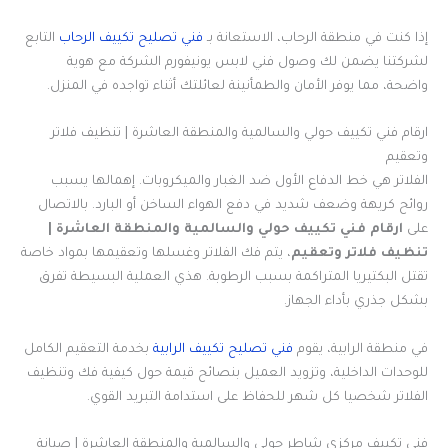
إذا كنت في منطقة الرحاب، الاستعانة بـ
فني تصليح تكييف الرحاب
التابع
لشركتنا يضمن لك وصول فني لابس يونيفورم الشركة مع هوية
واضحة، مما يوفر الأمان والطمأنينة لعائلتك أثناء تواجده في المنزل.
ارقام فني تكييف حولي والسالمية والمنطقة العاشرة | تنظيف فلاتر
وتعقيم
الفلاتر هي خط الدفاع الأول ضد الغبار والميكروبات. إهمالها يسبب
روائح كريهة وضعف شديد في دفع الهواء الساخن أو البارد. بالاتصال
على
ارقام فني تكييف حولي والسالمية والمنطقة العاشرة |
تنظيف فلاتر وتعقيم
، يتم فك الفلاتر وغسلها وتعقيمها بمواد خاصة
تقتل البكتيريا المتراكمة بسبب الرطوبة. هذي العملية البسيطة تفرق
بشكل جذري بأداء الجهاز.
في منطقة الرابية، يقوم
فني تصليح تكييف الرابية
بخدمة التعقيم الكامل
للوحدات الداخلية، وتزويد العميل بنصائح قيمة حول كيفية فك وتنظيف
الفلاتر شخصيا كل شهر للحفاظ على استدامة التبريد القوي.
فني تكييف مركزي شاطر حولي والسالمية والمنطقة العاشرة | صيانة