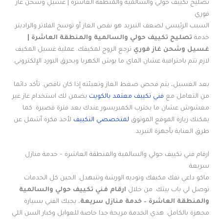
تصليح تكييف حولي والسالمية والمنطقة العاشرة | غسيل وشحن غاز
فوري
السبب الرئيسي لضعف التبريد هو نقص الغاز أو توسخ الفلاتر والراديتر.
خدمة
تصليح تكييف حولي والسالمية والمنطقة العاشرة |
غسيل وشحن غاز فوري
ترجع الروح لمكيفك. عملية غسيل المكيف
لازم تتم باحترافية عشان الماي ما يوش الكهربا ويحرق البورد الإلكتروني.
بعد الغسيل، يتم فحص ضغط الغاز وتعبئته إذا كان ناقص. تأكد دائما
من التعامل مع
فني تكييف معتمد بالكويت
يضمن لك استخدام غاز غير
مغشوش عشان ما يخترب الكمبريسور عندك بعد فترة قصيرة. كما
يمكنك زيارة الموقع الموثوق
لمتخصصي التكييف
لأخذ فكرة أشمل عن
طرق العناية بأجهزة التبريد.
ارقام فني تكييف حولي والسالمية والمنطقة العاشرة – خدمة منازل
سريعة
ماكو داعي تفك مكيفك وتوديه الورشة وتتبهدل. الحين كل الخدمات
توصل لي باب بيتك. من خلال
ارقام فني تكييف حولي والسالمية
والمنطقة العاشرة – خدمة منازل سريعة
، يجيك الفني بسيارة
مجهزة بالكامل. هذي الخدمة مريحة جدا خاصة للعوايل وكبار السن اللي