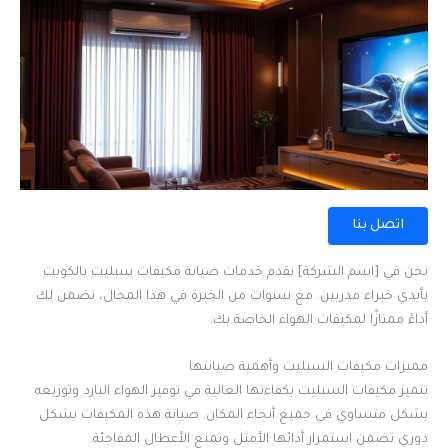
اتصل بنا
نحن في [اسم الشركة] نقدم خدمات صيانة مكيفات سبليت بالكويت
بأيدي خبراء مدربين. مع سنوات من الخبرة في هذا المجال، نضمن لك
أداءً ممتازًا لمكيفات الهواء الخاصة بك.
مميزات مكيفات السبليت وأهمية صيانتها
تتميز مكيفات السبليت بكفاءتها العالية في توفير الهواء البارد وتوزيعه
بشكل متساوي في جميع أنحاء المكان. صيانة هذه المكيفات بشكل
دوري تضمن استمرار أدائها الأمثل وتمنع الأعطال المفاجئة.