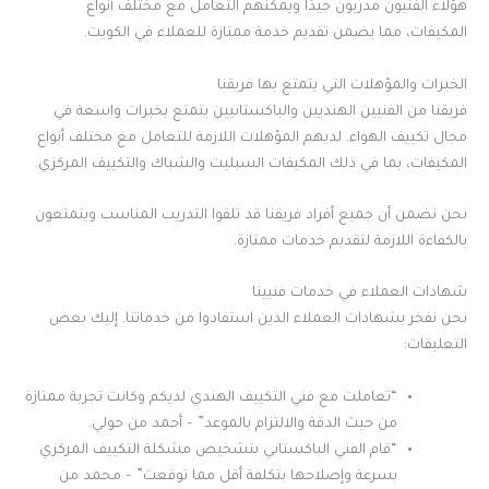
هؤلاء الفنيون مدربون جيدًا ويمكنهم التعامل مع مختلف أنواع
المكيفات، مما يضمن تقديم خدمة ممتازة للعملاء في الكويت.
الخبرات والمؤهلات التي يتمتع بها فريقنا
فريقنا من الفنيين الهنديين والباكستانيين يتمتع بخبرات واسعة في
مجال تكييف الهواء. لديهم المؤهلات اللازمة للتعامل مع مختلف أنواع
المكيفات، بما في ذلك المكيفات السبليت والشباك والتكييف المركزي.
نحن نضمن أن جميع أفراد فريقنا قد تلقوا التدريب المناسب ويتمتعون
بالكفاءة اللازمة لتقديم خدمات ممتازة.
شهادات العملاء في خدمات فنيينا
نحن نفخر بشهادات العملاء الذين استفادوا من خدماتنا. إليك بعض
التعليقات:
“تعاملت مع فني التكييف الهندي لديكم وكانت تجربة ممتازة
من حيث الدقة والالتزام بالموعد” – أحمد من حولي.
“قام الفني الباكستاني بتشخيص مشكلة التكييف المركزي
بسرعة وإصلاحها بتكلفة أقل مما توقعت” – محمد من