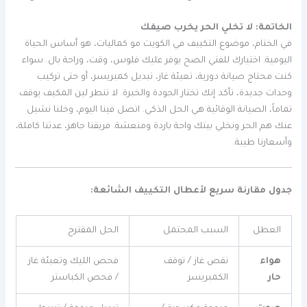
الخاتمة: لا تخلي الحر يخرب صيفك
في الختام، موضوع التكييف في الكويت مو كماليات، هو أساس الحياة
اليومية. اختيارك للفني الصح يوفر عليك فلوس، وقت، وراحة بال. سواء
كنت محتاج صيانة دورية، تعبئة غاز، تبديل كمبريسر، أو حتى تركيب
وحدات جديدة، تأكد إنك تختار الجودة والخبرة. لا تنطر لين المكيف يوقف
تماماً، الصيانة الوقائية هي الحل الذكي. اتصل فينا اليوم، وخلنا نشيل
عنك هم الحر ونخلي بيتك واحة باردة ومنعشة. فريقنا جاهز، عدتنا كاملة،
وأسعارنا طيبة.
جدول مقارنة سريع لأعطال التكييف الشائعة:
العطل
السبب المحتمل
الحل المقترح
هواء
نقص غاز / توقف
فحص الليك وتعبئة غاز
حار
الكمبريسر
/ فحص الكباستر