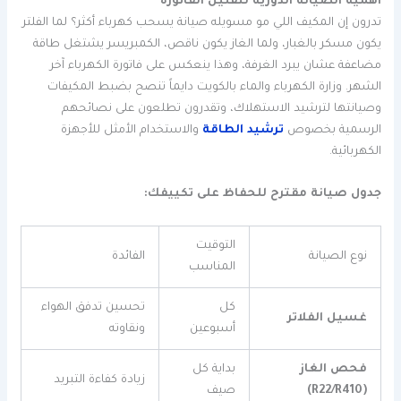
أهمية الصيانة الدورية لتقليل الفاتورة
تدرون إن المكيف اللي مو مسويله صيانة يسحب كهرباء أكثر؟ لما الفلتر
يكون مسكر بالغبار، ولما الغاز يكون ناقص، الكمبريسر يشتغل طاقة
مضاعفة عشان يبرد الغرفة، وهذا ينعكس على فاتورة الكهرباء آخر
الشهر. وزارة الكهرباء والماء بالكويت دايماً تنصح بضبط المكيفات
وصيانتها لترشيد الاستهلاك، وتقدرون تطلعون على نصائحهم
الرسمية بخصوص
ترشيد الطاقة
والاستخدام الأمثل للأجهزة
الكهربائية.
جدول صيانة مقترح للحفاظ على تكييفك:
التوقيت
نوع الصيانة
الفائدة
المناسب
كل
تحسين تدفق الهواء
غسيل الفلاتر
أسبوعين
ونقاوته
فحص الغاز
بداية كل
زيادة كفاءة التبريد
(R22/R410)
صيف