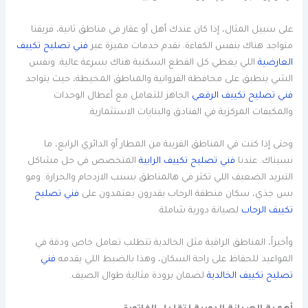
على سبيل المثال، إذا كان عندك أهل أو عقار في مناطق ثانية، فريقنا
متواجد هناك بنفس الكفاءة. نقدم خدمات مميزة عبر
فني تصليح تكييف
العارضية
اللي يغطي كل القطع السكنية هناك بسرعة عالية. ونفس
الشي ينطبق على محافظة الفروانية والمناطق المحيطة، حيث يتواجد
فني تصليح تكييف الرقعي
الجاهز للتعامل مع أعطال الوحدات
والمكيفات المركزية في الفنادق والبنايات الاستثمارية.
وحتى إذا كنت في المناطق القريبة من المطار أو الدائري الرابع، ما
نسيناك. عندنا
فني تصليح تكييف الرابية
المتخصص في حل مشاكل
التبريد الضعيف اللي تكثر في هالمناطق بسبب الازدحام والحرارة. ومو
بس جذي، سكان منطقة الرحاب يقدرون يعتمدون على
فني تصليح
تكييف الرحاب
لصيانة دورية شاملة.
وأخيراً، المناطق الراقية مثل الخالدية تتطلب تعامل خاص ودقة في
المواعيد للحفاظ على راحة السكان، وهذا بالضبط اللي يقدمه
فني
تصليح تكييف الخالدية
لضمان برودة مثالية طوال الصيف.