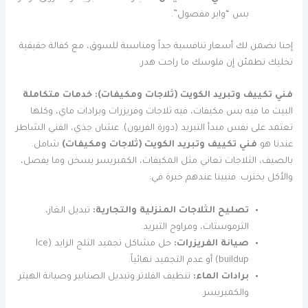
بس “واير مفصول”.
إحنا نضمن لك أسعار تنافسية جداً ومناسبة للسوق، مع كفالة حقيقية
تخليك تطمئن إن فلوسك ما راحت هدر.
فني تكييف وتبريد الكويت (ثلاجات ومكيفات): خدمات متكاملة
البيت ما فيه بس مكيفات، فيه ثلاجات وفريزرات وبرادات ماي، وكلها
تعتمد على نفس مبدأ التبريد (دورة الفريون). عشان جذي، الفني الشاطر
عندنا هو
فني تكييف وتبريد الكويت (ثلاجات ومكيفات)
شامل.
بالصيف، الثلاجات تعاني مثل المكيفات، الكمبريسر يسخن وما يفصل،
والأكل يخترب. فنيينا عندهم خبرة في:
تصليح الثلاجات المنزلية والتجارية:
تبديل الغاز،
الثرموستات، ومراوح التبريد.
صيانة الفريزرات:
حل مشاكل تجميد الثلج الزايد (Ice
buildup) أو عدم التجميد نهائياً.
برادات الماء:
تنظيف الفلاتر وتبديل الصنابير وصيانة الهيتر
والكمبريسر.