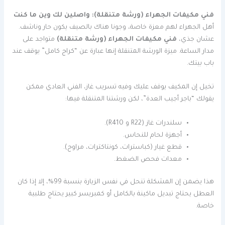
فني مكيفات الجهراء (ورشة متنقلة): واصلين لك وين ما كنت
أهل الجهراء لهم معزة خاصة، وجونا هناك بالصيف يكون حار وناشف.
عشان جذي،
فني مكيفات الجهراء (ورشة متنقلة)
متواجد على
مدار الساعة. ميزة الورشة المتنقلة إنها عبارة عن “كراج كامل” يوقف عند
باب بيتك.
تخيل إن المكيف يوقف عليك وفيه تسريب غاز، الفني العادي ممكن
يقولك “باجر أجيب العدة”، لكن ورشتنا المتنقلة فيها:
سلندرات غاز (R22 و R410).
أجهزة لحام للنحاس.
قطع غيار (كباسترات، كونتاكترات، مراوح).
معدات فحص الضغط.
هذا يضمن إن المشكلة تنحل في نفس الزيارة بنسبة 99%، إلا إذا كان
العطل يحتاج تبديل ماكينة بالكامل أو كمبريسر كبير يحتاج طلبية
خاصة.