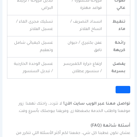
صوت
مروحة مكسورة /
تبديل مروحة / تربيط
عالي
قواعد مهتزة
البراغي
تنقيط
انسداد التصريف /
تسليك مجرى الماء /
ماء
اتساخ الفلاتر
غسيل الفلاتر
رائحة
عفن بكتيري / حيوان
غسيل كيميائي شامل
كريهة
نافق
وتعقيم
يفصل
ارتفاع حرارة الكمبريسر
غسيل الوحدة الخارجية
بسرعة
/ سنسور عطلان
/ تبديل السنسور
تواصل معنا عبر الويب سايت الآن!
لا تتردد، راحتك تهمنا. زور
موقعنا واطلب الخدمة بضغطة زر، وفريقنا بيوصلك بأسرع وقت.
أسئلة شائعة (FAQ)
عشان نكون غطينا كل شي، جمعنا لكم أكثر الأسئلة اللي تتكرر من