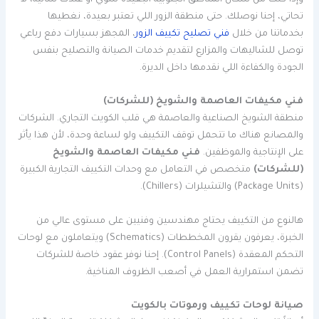
تحاتي، إحنا نوصلك. حتى منطقة الزور اللي تعتبر بعيدة، نغطيها
بخدماتنا من خلال
فني تصليح تكييف الزور
، المجهز بسيارات دفع رباعي
توصل للشاليهات والمزارع لتقديم خدمات الصيانة والتصليح بنفس
الجودة والكفاءة اللي نقدمها داخل الديرة.
فني مكيفات العاصمة والشويخ (للشركات)
منطقة الشويخ الصناعية والعاصمة هي قلب الكويت التجاري. الشركات
والمصانع هناك ما تتحمل توقف التكييف ولو لساعة وحدة، لأن هذا يأثر
على الإنتاجية والموظفين.
فني مكيفات العاصمة والشويخ
(للشركات)
متخصص في التعامل مع وحدات التكييف التجارية الكبيرة
(Package Units) والتشيلرات (Chillers).
هالنوع من التكييف يحتاج مهندسين وفنيين على مستوى عالي من
الخبرة، يعرفون يقرون المخططات (Schematics) ويتعاملون مع لوحات
التحكم المعقدة (Control Panels). إحنا نوفر عقود خاصة للشركات
تضمن استمرارية العمل في أصعب الظروف المناخية.
صيانة لوحات تكييف ورموتات بالكويت