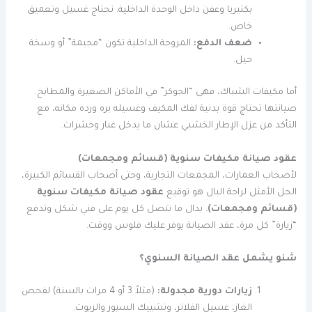
بكتيريا وعفن داخل الوحدة الداخلية. تحتاج غسيل وتعميق
خاص.
ضعف الدفع:
المروحة الداخلية تكون “مجيمة” أو وسخة
حيل.
أما مكيفات الشباك، فهي “الجوكر” في الأماكن الصغيرة والمطابخ.
صيانتها تحتاج قوة بدنية لفك المكيف وغسيله بره ورده مكانه، مع
التأكد من عزل الإطار الخشبي عشان ما يدخل غبار وحشرات.
عقود صيانة مكيفات سنوية (قسائم ومجمعات)
لأصحاب العمارات، المجمعات التجارية، وحتى أصحاب القسائم الكبيرة،
الحل الأمثل لراحة البال هو توقيع
عقود صيانة مكيفات سنوية
(قسائم ومجمعات)
. بدال ما تتصل كل يوم على فني شكل وتدفع
“زيارة” كل مرة، عقد الصيانة يوفر عليك فلوس ووقت.
شنو يشمل عقد الصيانة السنوي؟
زيارات دورية مجدولة:
(مثلاً 3 أو 4 مرات بالسنة) لفحص
الغاز، غسيل الفلاتر، وتشييك السيور والزيوت.