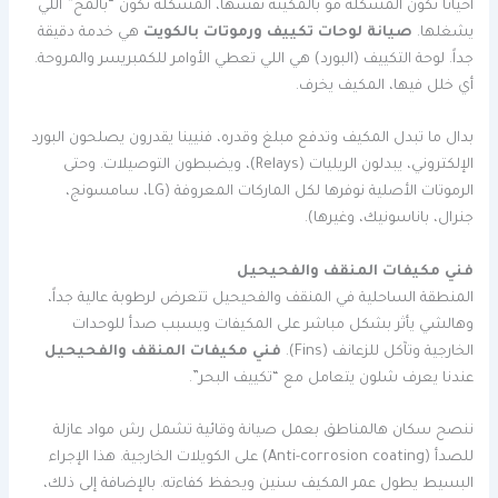
أحياناً تكون المشكلة مو بالمكينة نفسها، المشكلة تكون “بالمخ” اللي
يشغلها.
صيانة لوحات تكييف ورموتات بالكويت
هي خدمة دقيقة
جداً. لوحة التكييف (البورد) هي اللي تعطي الأوامر للكمبريسر والمروحة.
أي خلل فيها، المكيف يخرف.
بدال ما تبدل المكيف وتدفع مبلغ وقدره، فنيينا يقدرون يصلحون البورد
الإلكتروني، يبدلون الريليات (Relays)، ويضبطون التوصيلات. وحتى
الرموتات الأصلية نوفرها لكل الماركات المعروفة (LG، سامسونج،
جنرال، باناسونيك، وغيرها).
فني مكيفات المنقف والفحيحيل
المنطقة الساحلية في المنقف والفحيحيل تتعرض لرطوبة عالية جداً،
وهالشي يأثر بشكل مباشر على المكيفات ويسبب صدأ للوحدات
الخارجية وتآكل للزعانف (Fins).
فني مكيفات المنقف والفحيحيل
عندنا يعرف شلون يتعامل مع “تكييف البحر”.
ننصح سكان هالمناطق بعمل صيانة وقائية تشمل رش مواد عازلة
للصدأ (Anti-corrosion coating) على الكويلات الخارجية. هذا الإجراء
البسيط يطول عمر المكيف سنين ويحفظ كفاءته. بالإضافة إلى ذلك،