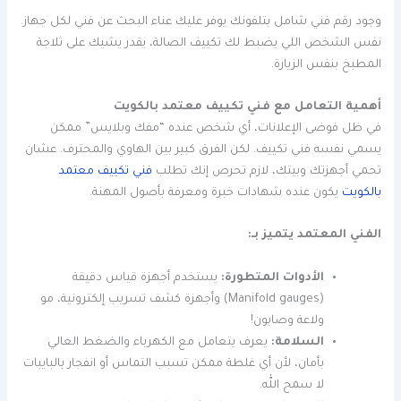
وجود رقم فني شامل بتلفونك يوفر عليك عناء البحث عن فني لكل جهاز.
نفس الشخص اللي يضبط لك تكييف الصالة، يقدر يشيك على ثلاجة
المطبخ بنفس الزيارة.
أهمية التعامل مع فني تكييف معتمد بالكويت
في ظل فوضى الإعلانات، أي شخص عنده “مفك وبلايس” ممكن
يسمي نفسه فني تكييف. لكن الفرق كبير بين الهاوي والمحترف. عشان
تحمي أجهزتك وبيتك، لازم تحرص إنك تطلب
فني تكييف معتمد
بالكويت
يكون عنده شهادات خبرة ومعرفة بأصول المهنة.
الفني المعتمد يتميز بـ:
الأدوات المتطورة:
يستخدم أجهزة قياس دقيقة
(Manifold gauges) وأجهزة كشف تسريب إلكترونية، مو
ولاعة وصابون!
السلامة:
يعرف يتعامل مع الكهرباء والضغط العالي
بأمان، لأن أي غلطة ممكن تسبب التماس أو انفجار بالبايبات
لا سمح الله.