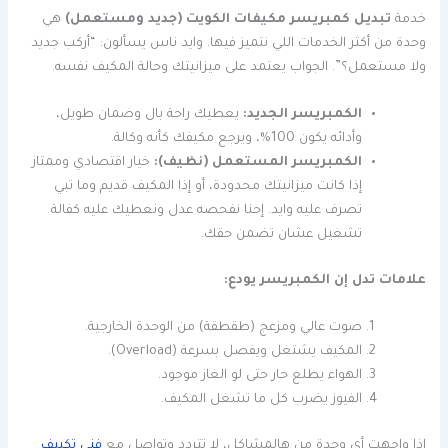
خدمة
تبديل كمبريسر مكيفات الكويت (جديد ومستعمل)
هي
وحدة من أكثر الخدمات اللي نتميز فيها. وايد ناس يسألون: “أركب جديد
ولا مستعمل؟”. الجواب يعتمد على ميزانيتك وحالة المكيف نفسه.
الكمبريسر الجديد:
يعطيك راحة بال وضمان طويل،
وأدائه يكون 100%، ويرجع مكيفك كأنه وكالة.
الكمبريسر المستعمل (نظيف):
خيار اقتصادي وممتاز
إذا كانت ميزانيتك محدودة، أو إذا المكيف قديم وما تبي
تصرف عليه وايد. إحنا نفحصه عدل ونعطيك عليه كفالة
تشغيل عشان تضمن حقك.
علامات تدل إن الكمبريسر يودع:
صوت عالي ومزعج (طقطقة) من الوحدة الخارجية.
المكيف يشتغل ويفصل بسرعة (Overload).
الهواء يطلع حار حتى لو الغاز موجود.
الفيوز يضرب كل ما تشغل المكيف.
إذا واجهت أي وحدة من هالمشاكل، لا تتردد وتواصل مع
فني تكييف