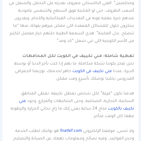
ومخلصين”. الفني الباكستاني معروف بقدرته على التحمل والشغل في
أصعب الظروف، حتى لو المكينة فوق السطح والشمس عامودية.
عندهم خبرة عملية قوية في التمديدات الميكانيكية واللحام، ويقدرون
يبتكرون حلول للمشاكل المعقدة اللي ممكن غيرهم يقولك عنها “ما
تتصلح، بدل المكينة”. هذي السمعة الطيبة خلتهم خيار مفضل للكثير
من الأسر الكويتية اللي تبي شغل “كد ومد”.
تغطية شاملة: فني تكييف في الكويت لكل المحافظات
نحن نفخر بكوننا شبكة متكاملة. ما يهم إذا كنت بآخر الدنيا أو بوسط
الديرة، عندنا
فني تكييف في الكويت
جاهز لخدمتك. توزيعنا الجغرافي
المدروس يخلينا نوصلك بأسرع وقت ممكن.
هدفنا نكون “فزعة” لكل شخص تعطل تكييفه. نغطي المناطق
السكنية، التجارية، الصناعية، وحتى الشاليهات والمزارع. وجود
فني
تكييف بالكويت
متاح 24 ساعة يعني إنك ما راح تحاتي الحرارة والرطوبة
مهما كان الوقت متأخر.
ولا تنسى، موقعنا الإلكتروني
fnatkif.com
هو بوابتك لطلب الخدمة
وحجز المواعيد، وفيه نصائح ومعلومات تهمك عن الصيانة والتصليح.