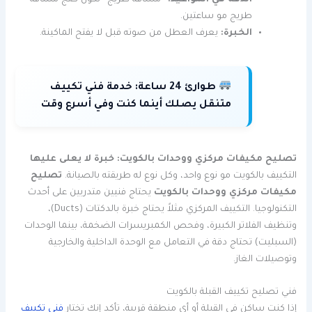
الدقة في المواعيد:
“مسافة طريج” تكون صج مسافة
طريج مو ساعتين.
الخبرة:
يعرف العطل من صوته قبل لا يفتح الماكينة.
طوارئ 24 ساعة:
خدمة فني تكييف
متنقل يصلك أينما كنت وفي أسرع وقت
تصليح مكيفات مركزي ووحدات بالكويت: خبرة لا يعلى عليها
التكييف بالكويت مو نوع واحد، وكل نوع له طريقته بالصيانة.
تصليح
مكيفات مركزي ووحدات بالكويت
يحتاج فنيين متدربين على أحدث
التكنولوجيا. التكييف المركزي مثلاً يحتاج خبرة بالدكتات (Ducts)،
وتنظيف الفلاتر الكبيرة، وفحص الكمبريسرات الضخمة، بينما الوحدات
(السبليت) تحتاج دقة في التعامل مع الوحدة الداخلية والخارجية
وتوصيلات الغاز.
فني تصليح تكييف القبلة بالكويت
إذا كنت ساكن في القبلة أو أي منطقة قريبة، تأكد إنك تختار
فني تكييف