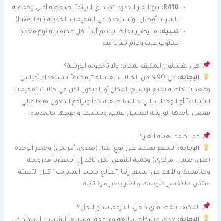
R410:
هو الغاز الجديد “صديق البيئة”، ضغطه أعلى وكفاءته
بالتبريد أفضل، ويستخدم في المكيفات الحديثة (Inverter).
تنبيه:
ما يصير تخلط بينهم أبداً، كل مكيف له نوع محدد
مكتوب عليه ولازم تلتزم فيه.
هل تغسلون المكيف بمكانه ولا تأخذونه الورشة؟
الإجابة:
في 90% من الحالات نغسله “بمكانه” باستخدام أكياس
ومعدات خاصة تمنع توسيخ المكان أو الديكور. لكن في حالات “مكيفات
الشباك” أو الوحدات اللي حالتها صعبة جداً وتراكم الدهون فيها عالي،
نفضل نأخذها الورشة لغسيل عميق وتنشيف ورجوعها كالجديدة.
كم تكلفة تعبئة الغاز؟
الإجابة:
السعر يعتمد على نوع الغاز (هندي، أمريكي) وحجم الوحدة
(طن، طنين، مركزي) وكمية النقص. لكن تأكد إن أسعارنا مدروسة
ومنافسة، والأهم من السعر إننا “نعالج سبب التسريب” قبل التعبئة
عشان ما تخسر فلوسك والغاز يطير مرة ثانية.
المكيف ينقط ماي داخل الغرفة، شنو الحل؟
الإجابة:
هذي مشكلة شائعة ومزعجة، وسببها الرئيسي انسداد في