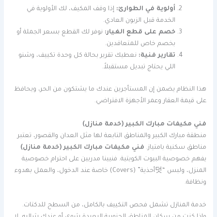
أولوية في الطوارئ:
إذا وقف المكيف، لك الأولوية في
الخدمة قبل الزبون العادي.
خصم على قطع الغيار:
نوفر لك القطع بسعر الجملة أو
بخصم خاص للمتعاقدين.
تقارير فنية:
نعطيك تقرير بحالة كل وحدة تكييف، وشنو
اللي يحتاج تبديل مستقبلاً.
هذا النظام يضمن إن المستأجرين عندك ما يشتكون من الحر، ويحافظ
على قيمة العقار وعمر الأجهزة الافتراضي.
فني مكيفات مبارك الكبير (خدمة منازل)
منطقة مبارك الكبير والمناطق التابعة لها مثل العدان والقصور، تعتبر
مناطق سكنية بامتياز.
فني مكيفات مبارك الكبير (خدمة منازل)
يفهم خصوصية البيوت الكويتية. فنيينا مدربين على احترام خصوصية
المنزل، ولبس “덧أحذية” (Covers) خاصة عند الدخول، والعمل بهدوء
ونظافة.
خدمة المنازل تشمل فحص التكييف بالكامل، من السطح للدكتات.
وإذا كنت من سكان المناطق الجنوبية البعيدة شوي أو عندك شاليه، لا