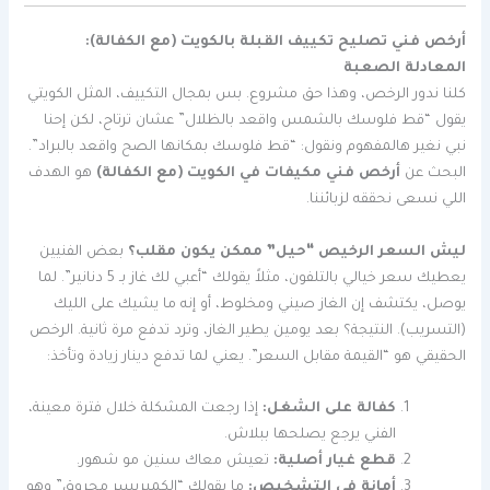
أرخص فني تصليح تكييف القبلة بالكويت (مع الكفالة):
المعادلة الصعبة
كلنا ندور الرخص، وهذا حق مشروع. بس بمجال التكييف، المثل الكويتي
يقول “قط فلوسك بالشمس واقعد بالظلال” عشان ترتاح، لكن إحنا
نبي نغير هالمفهوم ونقول: “قط فلوسك بمكانها الصح واقعد بالبراد”.
البحث عن
أرخص فني مكيفات في الكويت (مع الكفالة)
هو الهدف
اللي نسعى نحققه لزبائننا.
ليش السعر الرخيص “حيل” ممكن يكون مقلب؟
بعض الفنيين
يعطيك سعر خيالي بالتلفون، مثلاً يقولك “أعبي لك غاز بـ 5 دنانير”. لما
يوصل، يكتشف إن الغاز صيني ومخلوط، أو إنه ما يشيك على الليك
(التسريب). النتيجة؟ بعد يومين يطير الغاز، وترد تدفع مرة ثانية. الرخص
الحقيقي هو “القيمة مقابل السعر”. يعني لما تدفع دينار زيادة وتأخذ:
كفالة على الشغل:
إذا رجعت المشكلة خلال فترة معينة،
الفني يرجع يصلحها ببلاش.
قطع غيار أصلية:
تعيش معاك سنين مو شهور.
أمانة في التشخيص:
ما يقولك “الكمبريسر محروق” وهو