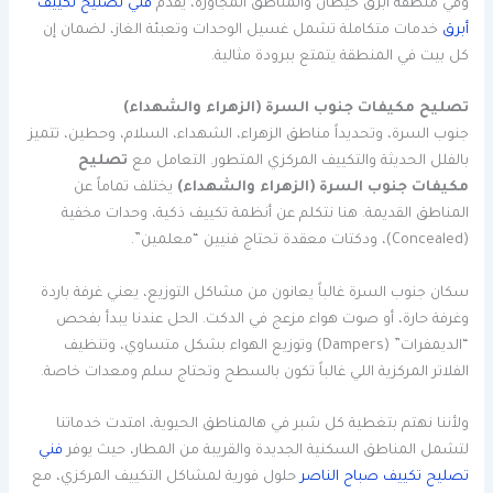
وفي منطقة أبرق خيطان والمناطق المجاورة، يقدم
فني تصليح تكييف
أبرق
خدمات متكاملة تشمل غسيل الوحدات وتعبئة الغاز، لضمان إن
كل بيت في المنطقة يتمتع ببرودة مثالية.
تصليح مكيفات جنوب السرة (الزهراء والشهداء)
جنوب السرة، وتحديداً مناطق الزهراء، الشهداء، السلام، وحطين، تتميز
بالفلل الحديثة والتكييف المركزي المتطور. التعامل مع
تصليح
مكيفات جنوب السرة (الزهراء والشهداء)
يختلف تماماً عن
المناطق القديمة. هنا نتكلم عن أنظمة تكييف ذكية، وحدات مخفية
(Concealed)، ودكتات معقدة تحتاج فنيين “معلمين”.
سكان جنوب السرة غالباً يعانون من مشاكل التوزيع، يعني غرفة باردة
وغرفة حارة، أو صوت هواء مزعج في الدكت. الحل عندنا يبدأ بفحص
“الديمفرات” (Dampers) وتوزيع الهواء بشكل متساوي، وتنظيف
الفلاتر المركزية اللي غالباً تكون بالسطح وتحتاج سلم ومعدات خاصة.
ولأننا نهتم بتغطية كل شبر في هالمناطق الحيوية، امتدت خدماتنا
لتشمل المناطق السكنية الجديدة والقريبة من المطار، حيث يوفر
فني
تصليح تكييف صباح الناصر
حلول فورية لمشاكل التكييف المركزي، مع