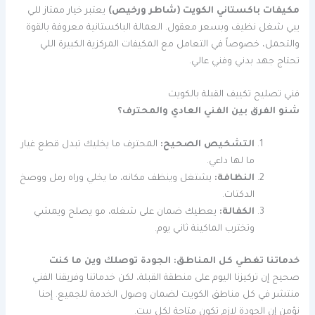
مكيفات باكستاني الكويت (شاطر ورخيص)
يعتبر خيار ممتاز للي
يبي شغل نظيف وبسعر معقول. العمالة الباكستانية معروفة بالقوة
والتحمل، خصوصاً في التعامل مع المكيفات المركزية الكبيرة اللي
تحتاج جهد بدني وفني عالي.
فني تصليح تكييف القبلة بالكويت
شنو الفرق بين الفني العادي والمحترف؟
التشخيص الصحيح:
المحترف ما يخليك تبدل قطع غيار
ما لها داعي.
النظافة:
يشتغل وينظف مكانه، ما يخلي وراه رمل ووصخ
الدكتات.
الكفالة:
يعطيك ضمان على شغله، مو يصلح ويمشي
وتخترب الماكينة ثاني يوم.
خدماتنا تغطي كل المناطق: الجودة توصلك وين ما كنت
صحيح إن تركيزنا اليوم على منطقة القبلة، لكن خدماتنا وفريقنا الفني
منتشر في كل مناطق الكويت لضمان وصول الخدمة للجميع. إحنا
نؤمن إن الجودة لازم تكون متاحة لكل بيت.