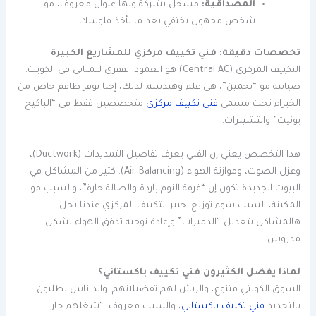
المصداقية:
مسجل بشركة ولها عنوان معروف، مو
شخص مجهول يختفي بعد ما يأخذ فلوسك.
تخصصات دقيقة: فني تكييف مركزي للمشاريع الكبيرة
التكييف المركزي (Central AC) هو العمود الفقري للمباني في الكويت.
صيانته مو “تخمين”، هي علم وهندسة. لذلك، إحنا نوفر طاقم خاص من
الخبراء تحت مسمى
فني تكييف مركزي
متخصصين فقط في “الباكيج
يونيت” والتشيلرات.
هذا التخصص يعني إن الفني يعرف تفاصيل التمديدات (Ductwork)،
وعزل الصوت، وموازنة الهواء (Air Balancing). كثير من المشاكل في
البيوت الجديدة تكون إن “غرفة النوم باردة والصالة حارة”، والسبب مو
المكينة، السبب سوء توزيع. خبير التكييف المركزي عندنا يحل
هالمشاكل بتعديل “الدمبرات” وإعادة توجيه تدفق الهواء بشكل
مدروس.
لماذا يفضل الكثيرون فني تكييف باكستاني؟
السوق الكويتي متنوع، والزبائن لهم تفضيلاتهم. وايد ناس يطلبون
بالتحديد
فني تكييف باكستاني
، والسبب معروف: “شغلهم حار