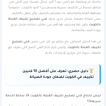
حاشك حر ومكيفك مو راضي يبرد؟ أكيد تسأل نفسك: وين ألاقي فني
شاطر يضبط لي التكييف بسرعة وبسعر زين؟ الجو بالكويت، خصوصاً
بمنطقة القبلة والعاصمة، ما يتغشمر بالصيف، وأي عطل بالمكيف
يعني معاناة حقيقية. عشان جذي، وجود
فني تصليح تكييف القبلة
بالكويت
يكون ثقة ومحترف هو أهم شي ممكن تحتاجه عشان ترجع
برودة البيت وانتعاشه.
في هذا الدليل الشامل، راح نتكلم عن كل شي يخص
فني تصليح
تكييف القبلة بالكويت
، وليش لازم تختار الفني الصح اللي يعرف حق
مكيفك، سواء كان مركزي أو وحدات عادية.
دليل حصري:
تعرف على أفضل 10 فنيين
تكييف في الكويت لضمان جودة الصيانة
ليش تحتاج فني تصليح تكييف القبلة بالكويت 24 ساعة (خدمة
سريعة)؟