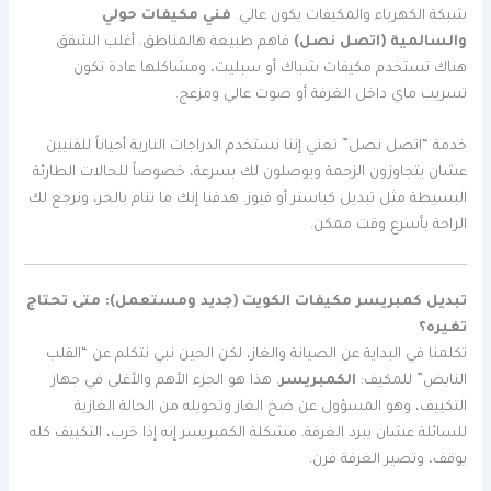
شبكة الكهرباء والمكيفات يكون عالي.
فني مكيفات حولي
والسالمية (اتصل نصل)
فاهم طبيعة هالمناطق. أغلب الشقق
هناك تستخدم مكيفات شباك أو سبليت، ومشاكلها عادة تكون
تسريب ماي داخل الغرفة أو صوت عالي ومزعج.
خدمة “اتصل نصل” تعني إننا نستخدم الدراجات النارية أحياناً للفنيين
عشان يتجاوزون الزحمة ويوصلون لك بسرعة، خصوصاً للحالات الطارئة
البسيطة مثل تبديل كباستر أو فيوز. هدفنا إنك ما تنام بالحر، ونرجع لك
الراحة بأسرع وقت ممكن.
تبديل كمبريسر مكيفات الكويت (جديد ومستعمل): متى تحتاج
تغيره؟
تكلمنا في البداية عن الصيانة والغاز، لكن الحين نبي نتكلم عن “القلب
النابض” للمكيف:
الكمبريسر
. هذا هو الجزء الأهم والأغلى في جهاز
التكييف، وهو المسؤول عن ضخ الغاز وتحويله من الحالة الغازية
للسائلة عشان يبرد الغرفة. مشكلة الكمبريسر إنه إذا خرب، التكييف كله
يوقف، وتصير الغرفة فرن.