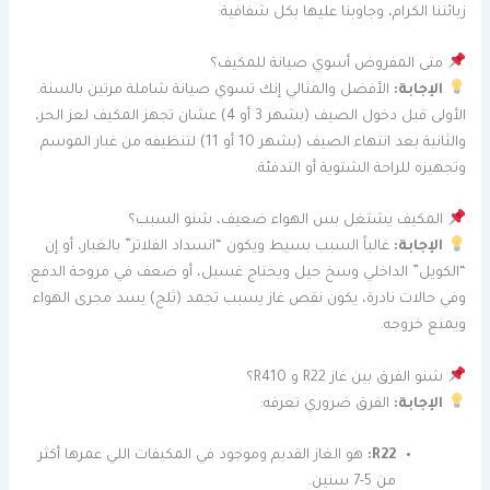
زبائننا الكرام، وجاوبنا عليها بكل شفافية:
متى المفروض أسوي صيانة للمكيف؟
الإجابة:
الأفضل والمثالي إنك تسوي صيانة شاملة مرتين بالسنة.
الأولى قبل دخول الصيف (بشهر 3 أو 4) عشان تجهز المكيف لعز الحر،
والثانية بعد انتهاء الصيف (بشهر 10 أو 11) لتنظيفه من غبار الموسم
وتجهيزه للراحة الشتوية أو التدفئة.
المكيف يشتغل بس الهواء ضعيف، شنو السبب؟
الإجابة:
غالباً السبب بسيط ويكون “انسداد الفلاتر” بالغبار، أو إن
“الكويل” الداخلي وسخ حيل ويحتاج غسيل، أو ضعف في مروحة الدفع.
وفي حالات نادرة، يكون نقص غاز يسبب تجمد (ثلج) يسد مجرى الهواء
ويمنع خروجه.
شنو الفرق بين غاز R22 و R410؟
الإجابة:
الفرق ضروري تعرفه:
R22:
هو الغاز القديم وموجود في المكيفات اللي عمرها أكثر
من 5-7 سنين.