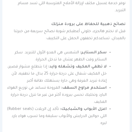
نوفر خدمة غسيل مكثف لإزالة الأملاح المترسبة اللي تسد مسام
التبريد.
نصائح ذهبية للحفاظ على برودة منزلك
قبل لا نختم هالجزء، خلوني أعطيكم شوية نصائح سريعة من خبرتنا
بالميدان، تساعدكم تخففون الحمل على التكييف:
سكر الستايـر:
الشمس هي العدو الأول للتبريد. سكر
الستاير وقت الظهر عشان ما تدخل الحرارة.
لا تطفي المكيف وتشغله وايد:
إذا بتطلع مشوار قصير،
خل المكيف شغال على درجة حرارة 25 بدال ما تطفيه، لأن
إعادة تبريد الغرفة وهي حارة يستهلك طاقة أكبر.
استخدم مراوح السقف:
المروحة تساعد في توزيع الهواء
البارد وتخليك تحس ببرودة أكثر من غير ما تنزل درجة حرارة
المكيف.
اعزل الأبواب والشبابيك:
تأكد إن الربلات (Rubber seals)
اللي حوالين الدرايش والأبواب سليمة وما تسرب هواء بارد
لبره.