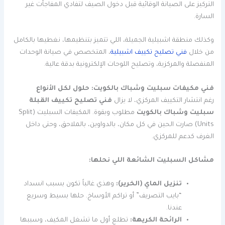
التركيز على الصيانة الوقائية قبل دخول الصيف لتفادي المفاجآت غير
السارة.
وكذلك منطقة اشبيلية الجميلة، اللي تتميز بتنظيمها، نغطيها بالكامل
من خلال
فني تصليح تكييف اشبيلية
، المتخصص في صيانة الوحدات
المنفصلة والمركزية، وتصليح اللوحات الإلكترونية بدقة عالية.
فني مكيفات سبليت وشباك بالكويت: حلول لكل الأنواع
رغم انتشار التكييف المركزي، لا يزال
فني تصليح تكييف القبلة
سبليت وشباك بالكويت
مطلوب وبقوة. المكيفات السبليت (Split
Units) صارت الحين في كل مكان، بالدواوين، بالملاحق، وحتى داخل
الغرف كدعم للمركزي.
مشاكل السبليت الشائعة اللي نحلها:
تنزيل الماي (الخرير):
وهذي غالباً تكون بسبب انسداد
“بايب التصريف” أو تراكم الأوساخ. حلها بسيط وسريع
عندنا.
الرائحة الكريهة:
تطلع أول ما تشغل المكيف، وسببها