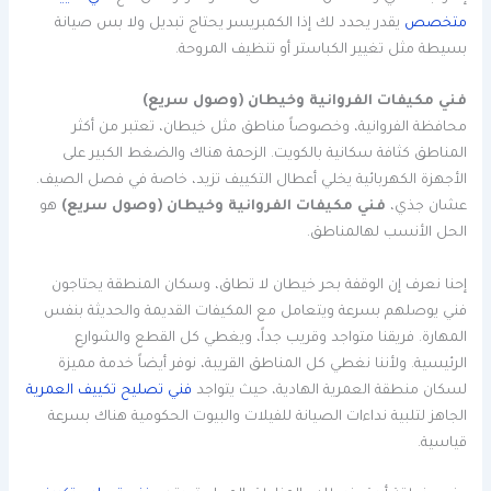
متخصص
يقدر يحدد لك إذا الكمبريسر يحتاج تبديل ولا بس صيانة
بسيطة مثل تغيير الكباستر أو تنظيف المروحة.
فني مكيفات الفروانية وخيطان (وصول سريع)
محافظة الفروانية، وخصوصاً مناطق مثل خيطان، تعتبر من أكثر
المناطق كثافة سكانية بالكويت. الزحمة هناك والضغط الكبير على
الأجهزة الكهربائية يخلي أعطال التكييف تزيد، خاصة في فصل الصيف.
عشان جذي،
فني مكيفات الفروانية وخيطان (وصول سريع)
هو
الحل الأنسب لهالمناطق.
إحنا نعرف إن الوقفة بحر خيطان لا تطاق، وسكان المنطقة يحتاجون
فني يوصلهم بسرعة ويتعامل مع المكيفات القديمة والحديثة بنفس
المهارة. فريقنا متواجد وقريب جداً، ويغطي كل القطع والشوارع
الرئيسية. ولأننا نغطي كل المناطق القريبة، نوفر أيضاً خدمة مميزة
لسكان منطقة العمرية الهادية، حيث يتواجد
فني تصليح تكييف العمرية
الجاهز لتلبية نداءات الصيانة للفيلات والبيوت الحكومية هناك بسرعة
قياسية.