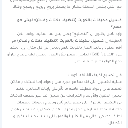
التصليح في هالمناطق يحتاج سيارات مجهزة وقطع غيار أصلية تكون
مع الفني بنفس اللحظة عشان ما يضطر يروح ويرجع ويضيع وقتك.
غسيل مكيفات بالكويت (تنظيف دكتات وفلاتر): ليش هو
مهم؟
وايد ناس يظنون إن “التصليح” يعني بس لما المكيف يوقف. لكن
الحقيقة إن
غسيل مكيفات بالكويت (تنظيف دكتات وفلاتر)
هو
أهم خطوة وقائية. الغبار بالكويت ناعم ويدخل في كل مكان، وإذا تجمع
على “الكويل” (Coil) الداخلي، يصير مثل العازل ويخلي الهواء يخرج حار أو
دفع الهواء يصير ضعيف حيل.
فني تصليح تكييف القبلة بالكويت
عملية الغسيل اللي نقدمها مو مجرد ماي وهواء. إحنا نستخدم مكائن
ضغط عالي ومواد تنظيف خاصة ما تأثر على بايبات النحاس، لكنها
تشيل الدهون والأوساخ المتراكمة من سنين. هذا غير تنظيف الدكتات
في التكييف المركزي اللي يعتبر عالم ثاني ويحتاج روبوتات ومعدات
خاصة لشفط الغبار من داخل مجرى الهواء لضمان إنك تتنفس هواء
نظيف وصحي، خالي من البكتيريا والعفن اللي يسبب حساسية وربو
للأطفال.