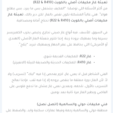
تعبئة غاز مكيفات أصلي بالكويت (R22 & R410)
من أكثر الأسئلة اللي توصلنا: “المكيف يشتغل بس ما يبرد، بس يطلع
هواء”. هني غالباً المشكلة تكون نقص بالغاز. لكن دير بالك،
تعبئة غاز
مكيفات أصلي بالكويت (R22 & R410)
تحتاج أمانة ومصداقية.
في السوق، للأسف، فيه أنواع غاز صيني تجاري رخيص يخرب الكمبريسر
بسرعة وما يعطيك برودة زينة. إحنا نلتزم بتعبئة الغاز الأصلي (الهندي
أو الأمريكي) اللي يحافظ على عمر الجهاز ويعطيك تبريد “يثلج”.
غاز R22:
للمكيفات القديمة شوي.
غاز R410:
للمكيفات الحديثة والصديقة للبيئة (الانفيرتر).
الفني الشاطر قبل لا يعبي غاز، لازم يفحص إذا فيه “ليك” (تسريب) ولا
لأ. لأن الغاز دورة مغلقة ما ينقص بروحه إلا إذا فيه ثقب. فإحنا نعالج
التسريب بالأول، نلحمه، وبعدين نعبي غاز عشان ما تدفع فلوس على
الفاضي ويطير الغاز مرة ثانية بعد يومين.
فني مكيفات حولي والسالمية (اتصل نصل)
منطقة حولي والسالمية زحمة وفيها عمارات سكنية وايد، والضغط على