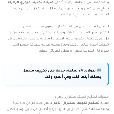
والمجمعات في منطقة الزهراء. أعمال
صيانة تكييف مركزي الزهراء
تحتاج فريق كامل ومتخصص لأن الأعطال فيه ممكن تأثر على تبريد
البيت كله وتسبب إزعاج كبير للعائلة.
الفنيين المتخصصين في هذا المجال يقومون بفحص شامل
للكمبريسور، المراوح، البايبات، ولوحات التحكم الإلكترونية للتأكد من إن
كل شيء شغال بكفاءة عالية. الأعطال المركزية ما تنحل بالتخمين، بل
تتطلب أجهزة قياس دقيقة وخبرة عملية طويلة لمعرفة مصدر الخلل
سواء كان تسريب مخفي أو عطل كهربائي معقد.
طوارئ 24 ساعة:
خدمة فني تكييف متنقل
يصلك أينما كنت وفي أسرع وقت
خطوات تصليح تكييف سنترال الزهراء
عملية
تصليح تكييف سنترال الزهراء
تمر بعدة مراحل هندسية
وفنية مهمة عشان نضمن إن التبريد يرجع أحسن من الأول وما يتعطل