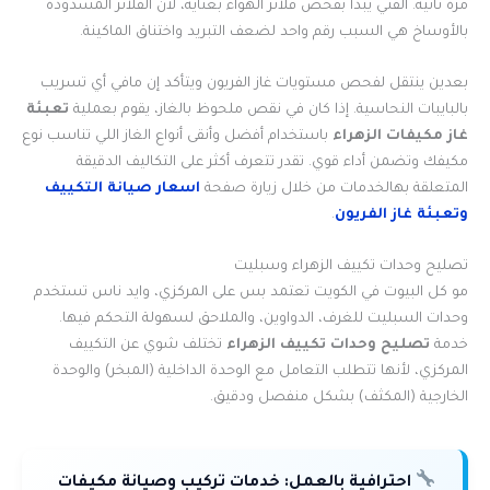
مرة ثانية. الفني يبدأ بفحص فلاتر الهواء بعناية، لأن الفلاتر المسدودة
بالأوساخ هي السبب رقم واحد لضعف التبريد واختناق الماكينة.
بعدين ينتقل لفحص مستويات غاز الفريون ويتأكد إن مافي أي تسريب
بالبايبات النحاسية. إذا كان في نقص ملحوظ بالغاز، يقوم بعملية
تعبئة
غاز مكيفات الزهراء
باستخدام أفضل وأنقى أنواع الغاز اللي تناسب نوع
مكيفك وتضمن أداء قوي. تقدر تتعرف أكثر على التكاليف الدقيقة
المتعلقة بهالخدمات من خلال زيارة صفحة
اسعار صيانة التكييف
وتعبئة غاز الفريون
.
تصليح وحدات تكييف الزهراء وسبليت
مو كل البيوت في الكويت تعتمد بس على المركزي، وايد ناس تستخدم
وحدات السبليت للغرف، الدواوين، والملاحق لسهولة التحكم فيها.
خدمة
تصليح وحدات تكييف الزهراء
تختلف شوي عن التكييف
المركزي، لأنها تتطلب التعامل مع الوحدة الداخلية (المبخر) والوحدة
الخارجية (المكثف) بشكل منفصل ودقيق.
احترافية بالعمل:
خدمات تركيب وصيانة مكيفات