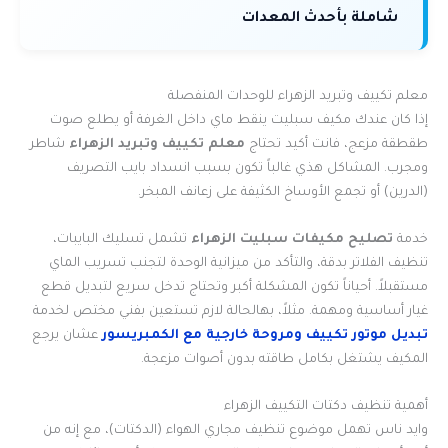
شاملة بأحدث المعدات
معلم تكييف وتبريد الزهراء للوحدات المنفصلة
إذا كان عندك مكيف سبليت ينقط ماي داخل الغرفة أو يطلع صوت
طقطقة مزعج، فانت أكيد تحتاج
معلم تكييف وتبريد الزهراء
شاطر
ومجرب. المشاكل هذي غالباً تكون بسبب انسداد بايب التصريف
(الدرين) أو تجمع الأوساخ الكثيفة على زعانف المبخر.
خدمة
تصليح مكيفات سبليت الزهراء
تشمل تسليك البايبات،
تنظيف الفلاتر بدقة، والتأكد من ميزانية الوحدة لتجنب تسريب الماي
مستقبلاً. أحياناً تكون المشكلة أكبر وتحتاج تدخل سريع لتبديل قطع
غيار أساسية ومهمة. مثلاً، بهالحالة لازم تستعين بفني مختص لخدمة
تبديل موتور تكييف ومروحة خارجية مع الكمبريسور
عشان يرجع
المكيف يشتغل بكامل طاقته بدون أصوات مزعجة.
أهمية تنظيف دكتات التكييف الزهراء
وايد ناس تهمل موضوع تنظيف مجاري الهواء (الدكتات)، مع إنه من