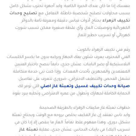
بنفسك إذا ما كان عندك الخبرة الكافية. وايد أجهزة تخترب بشكل كامل
بسبب محاولات تصليح شخصية خاطئة. التعامل مع
تصليح وحدات
تكييف الزهراء
يحتاج أدوات قياس دقيقة ومعرفة تامة بالدوائر
الكهربائية وتوصيلات الغاز، وأي غلطة صغيرة ممكن تسبب شورت
كهربائي أو تسريب خطير للغاز.
رقم فني تكييف الزهراء بالكويت
الفني المحترف يعرف شلون يفك الجهاز ويركبه بدون ما يكسر الكلبسات
البلاستيكية أو يضر البايبات. عشان جذي، دايماً ننصح باختيار الفنيين
المعتمدين والمجهزين بأحدث المعدات. وإذا كنت تبي خدمة متكاملة
تشمل الفحص والتنظيف الاحترافي، ضروري تتعرف على تفاصيل
صيانة وحدات تكييف غسيل وتعبئة غاز اصلي
اللي توفر لك
الحماية الكاملة لجهازك وتطول من عمره الافتراضي وتخليه يبرد بقوة.
خطوات تعبئة غاز مكيفات الزهراء بالطريقة الصحيحة
وايد ناس تعتقد إن غاز المكيف يخلص بروحه مع الوقت ويحتاج تعبئة
بشكل دوري، وهذا مفهوم غلط تماماً. الغاز ما ينقص إلا إذا كان في
تسريب (ليك) في بايبات النحاس. عشان جذي، عملية
تعبئة غاز