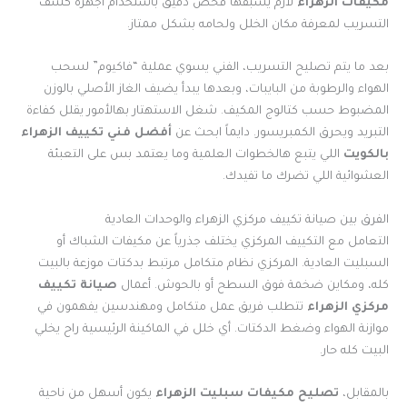
مكيفات الزهراء
لازم يسبقها فحص دقيق باستخدام أجهزة كشف
التسريب لمعرفة مكان الخلل ولحامه بشكل ممتاز.
بعد ما يتم تصليح التسريب، الفني يسوي عملية “فاكيوم” لسحب
الهواء والرطوبة من البايبات، وبعدها يبدأ يضيف الغاز الأصلي بالوزن
المضبوط حسب كتالوج المكيف. شغل الاستهتار بهالأمور يقلل كفاءة
التبريد ويحرق الكمبريسور. دايماً ابحث عن
أفضل فني تكييف الزهراء
بالكويت
اللي يتبع هالخطوات العلمية وما يعتمد بس على التعبئة
العشوائية اللي تضرك ما تفيدك.
الفرق بين صيانة تكييف مركزي الزهراء والوحدات العادية
التعامل مع التكييف المركزي يختلف جذرياً عن مكيفات الشباك أو
السبليت العادية. المركزي نظام متكامل مرتبط بدكتات موزعة بالبيت
كله، ومكاين ضخمة فوق السطح أو بالحوش. أعمال
صيانة تكييف
مركزي الزهراء
تتطلب فريق عمل متكامل ومهندسين يفهمون في
موازنة الهواء وضغط الدكتات. أي خلل في الماكينة الرئيسية راح يخلي
البيت كله حار.
بالمقابل،
تصليح مكيفات سبليت الزهراء
يكون أسهل من ناحية