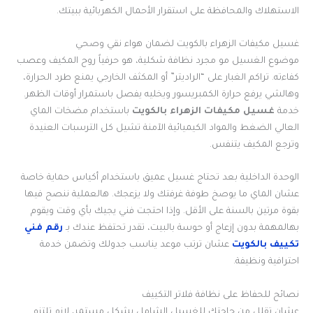
الاستهلاك والمحافظة على استقرار الأحمال الكهربائية ببيتك.
غسيل مكيفات الزهراء بالكويت لضمان هواء نقي وصحي
موضوع الغسيل مو مجرد نظافة شكلية، هو حرفياً روح المكيف وعصب
كفاءته. تراكم الغبار على “الراديتر” أو المكثف الخارجي يمنع طرد الحرارة،
وهالشي يرفع حرارة الكمبريسور ويخليه يفصل باستمرار أوقات الظهر.
خدمة
غسيل مكيفات الزهراء بالكويت
باستخدام مضخات الماي
العالي الضغط والمواد الكيميائية الآمنة تشيل كل الترسبات العنيدة
وترجع المكيف يتنفس.
الوحدة الداخلية بعد تحتاج غسيل عميق باستخدام أكياس حماية خاصة
عشان الماي ما يوصخ طوفة غرفتك ولا يزعجك. هالعملية ننصح فيها
بقوة مرتين بالسنة على الأقل. وإذا احتجت فني يجيك بأي وقت ويقوم
بهالمهمة بدون إزعاج أو حوسة بالبيت، تقدر تحتفظ عندك بـ
رقم فني
تكييف بالكويت
عشان ترتب موعد يناسب جدولك وتضمن خدمة
احترافية ونظيفة.
نصائح للحفاظ على نظافة فلاتر التكييف
عشان تقلل من حاجتك للغسيل الشامل بشكل مستمر، لازم تلتزم