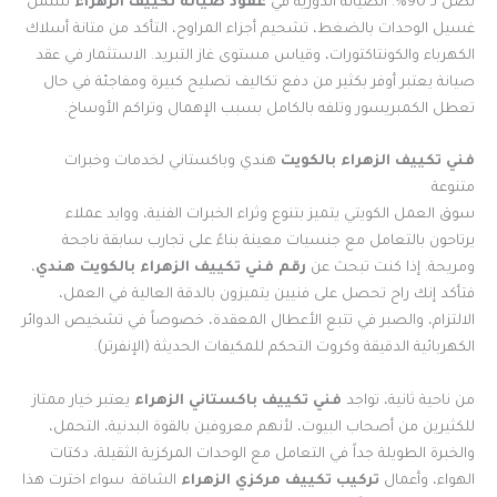
تصل لـ 90%. الصيانة الدورية في
عقود صيانة تكييف الزهراء
تشمل
غسيل الوحدات بالضغط، تشحيم أجزاء المراوح، التأكد من متانة أسلاك
الكهرباء والكونتاكتورات، وقياس مستوى غاز التبريد. الاستثمار في عقد
صيانة يعتبر أوفر بكثير من دفع تكاليف تصليح كبيرة ومفاجئة في حال
تعطل الكمبريسور وتلفه بالكامل بسبب الإهمال وتراكم الأوساخ.
فني تكييف الزهراء بالكويت
هندي وباكستاني لخدمات وخبرات
متنوعة
سوق العمل الكويتي يتميز بتنوع وثراء الخبرات الفنية، ووايد عملاء
يرتاحون بالتعامل مع جنسيات معينة بناءً على تجارب سابقة ناجحة
ومريحة. إذا كنت تبحث عن
رقم فني تكييف الزهراء بالكويت هندي
،
فتأكد إنك راح تحصل على فنيين يتميزون بالدقة العالية في العمل،
الالتزام، والصبر في تتبع الأعطال المعقدة، خصوصاً في تشخيص الدوائر
الكهربائية الدقيقة وكروت التحكم للمكيفات الحديثة (الإنفرتر).
من ناحية ثانية، تواجد
فني تكييف باكستاني الزهراء
يعتبر خيار ممتاز
للكثيرين من أصحاب البيوت، لأنهم معروفين بالقوة البدنية، التحمل،
والخبرة الطويلة جداً في التعامل مع الوحدات المركزية الثقيلة، دكتات
الهواء، وأعمال
تركيب تكييف مركزي الزهراء
الشاقة. سواء اخترت هذا