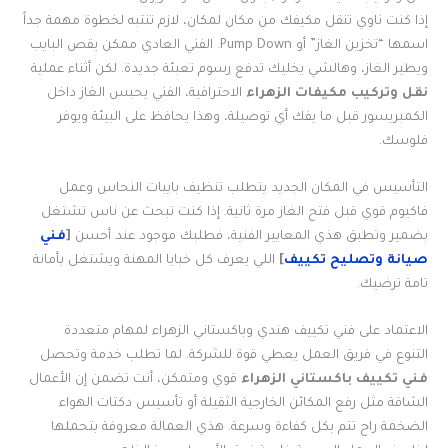
إذا كنت ناوي تنقل مكيفك من مكان لمكان، لازم تنتبه لخطوة مهمة جداً
اسمها “تخزين الغاز” أو Pump Down. الفني العادي ممكن يقص البايب
ويطير الغاز، وهالشي يخليك تدفع رسوم تعبئة جديدة. لكن أثناء عملية
نقل وتركيب مكيفات الزهراء
الاحترافية، الفني يحبس الغاز داخل
الكمبريسور قبل ما يفك أي توصيلة، وهذا يحافظ على البيئة ويوفر
فلوسك.
التأسيس في المكان الجديد يتطلب تنظيف بايبات النحاس وعمل
فاكيوم قوي قبل فتح الغاز مرة ثانية. إذا كنت تبحث عن ناس تشتغل
بضمير وتطبق هذي المعايير الفنية، فطلبك موجود عند أحسن
[
فني
صيانة وتصليح تكييف
]
اللي يعرف كل خبايا المهنة ويشتغل بأمانة
تامة ترضيك.
الاعتماد على فني تكييف هندي وباكستاني الزهراء لمهام متعددة
التنوع في فريق العمل يعطي قوة للشركة. لما تطلب خدمة وتحصل
فني تكييف باكستاني الزهراء
قوي ومتمكن، أنت تضمن إن الأعمال
الشاقة مثل رفع المكائن الخارجية الثقيلة أو تأسيس دكتات الهواء
الضخمة راح تتم بكل كفاءة وسرعة. هذي العمالة معروفة بتحملها