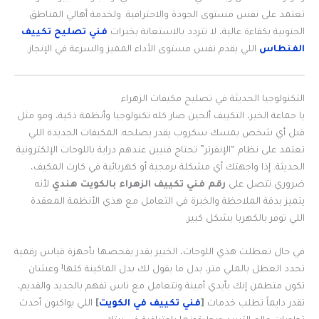
تعتمد على نفس مستوى الجودة والاحترافية. ولخدمة أهالي المناطق
الجنوبية بكفاءة عالية، لا تتردد بالاستعانة بخبرات
فني تصليح تكييف
الفنطاس
اللي يقدم نفس مستوى الأداء المميز والسرعة في الإنجاز.
التكنولوجيا الحديثة في تصليح مكيفات الزهراء
يا جماعة الخير، التكييف ألحين صار كله تكنولوجيا وأنظمة ذكية، ومو مثل
قبل أي شخص يمسك سكروب يقدر يصلحه. المكيفات الجديدة اللي
تعتمد على نظام “الإنفرتر” تحتاج فنيين عندهم دراية باللوحات الإلكترونية
الحديثة. إذا واجهتك أي مشكلة برمجية أو كهربائية في كارت المكيف،
ضروري تتصل على
رقم فني تكييف الزهراء بالكويت هندي
لأنه
يتميز بدقة الملاحظة والخبرة في التعامل مع هذي الأنظمة المعقدة
اللي توفر بالكهربا بشكل كبير.
في حال تعطلت هذي اللوحات، الخبير يقدر يفحصها بأجهزة قياس رقمية
تحدد العطل بالملي متر، بدل ما يقول لك بدل الماكينة كلها! وعشان
تكون متطمن إنك بأيدي أمينة وتتعامل مع ناس تفهم بالجديد والقديم،
تقدر دايماً تطلب خدمات
[
فني تكييف في الكويت
]
اللي يواكبون أحدث