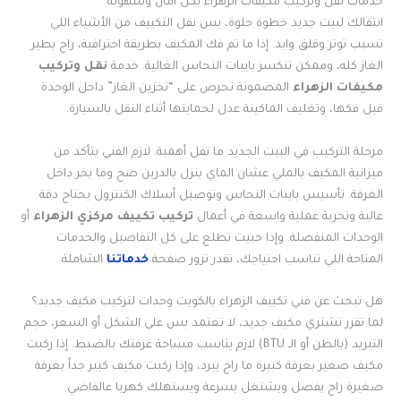
خدمات نقل وتركيب مكيفات الزهراء بكل أمان وسهولة
انتقالك لبيت جديد خطوة حلوة، بس نقل التكييف من الأشياء اللي
تسبب توتر وقلق وايد. إذا ما تم فك المكيف بطريقة احترافية، راح يطير
الغاز كله، وممكن تنكسر بايبات النحاس الغالية. خدمة
نقل وتركيب
مكيفات الزهراء
المضمونة تحرص على “تخزين الغاز” داخل الوحدة
قبل فكها، وتغليف الماكينة عدل لحمايتها أثناء النقل بالسيارة.
مرحلة التركيب في البيت الجديد ما تقل أهمية. لازم الفني يتأكد من
ميزانية المكيف بالملي عشان الماي ينزل بالدرين صح وما يخر داخل
الغرفة. تأسيس بايبات النحاس وتوصيل أسلاك الكنترول يحتاج دقة
عالية وتجربة عملية واسعة في أعمال
تركيب تكييف مركزي الزهراء
أو
الوحدات المنفصلة. وإذا حبيت تطلع على كل التفاصيل والخدمات
المتاحة اللي تناسب احتياجك، تقدر تزور صفحة
خدماتنا
الشاملة.
هل تبحث عن فني تكييف الزهراء بالكويت وحدات لتركيب مكيف جديد؟
لما تقرر تشتري مكيف جديد، لا تعتمد بس على الشكل أو السعر، حجم
التبريد (بالطن أو الـ BTU) لازم يناسب مساحة غرفتك بالضبط. إذا ركبت
مكيف صغير بغرفة كبيرة ما راح يبرد، وإذا ركبت مكيف كبير جداً بغرفة
صغيرة راح يفصل ويشتغل بسرعة ويستهلك كهربا عالفاضي.