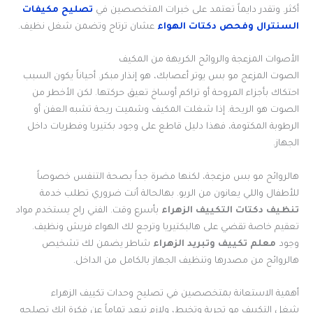
أكثر. وتقدر دايماً تعتمد على خبرات المتخصصين في
تصليح مكيفات
السنترال وفحص دكتات الهواء
عشان ترتاح وتضمن شغل نظيف.
الأصوات المزعجة والروائح الكريهة من المكيف
الصوت المزعج مو بس يوتر أعصابك، هو إنذار مبكر. أحياناً يكون السبب
احتكاك بأجزاء المروحة أو تراكم أوساخ تعيق حركتها. لكن الأخطر من
الصوت هو الريحة. إذا شغلت المكيف وشميت ريحة تشبه العفن أو
الرطوبة المكتومة، فهذا دليل قاطع على وجود بكتيريا وفطريات داخل
الجهاز.
هالروائح مو بس مزعجة، لكنها مضرة جداً بصحة التنفس خصوصاً
للأطفال واللي يعانون من الربو. بهالحالة أنت ضروري تطلب خدمة
تنظيف دكتات التكييف الزهراء
بأسرع وقت. الفني راح يستخدم مواد
تعقيم خاصة تقضي على هالبكتيريا وترجع لك الهواء فريش ونظيف.
وجود
معلم تكييف وتبريد الزهراء
شاطر يضمن لك تشخيص
هالروائح من مصدرها وتنظيف الجهاز بالكامل من الداخل.
أهمية الاستعانة بمتخصصين في تصليح وحدات تكييف الزهراء
شغل التكييف مو تجربة وتخبط، ولازم تبعد تماماً عن فكرة إنك تصلحه