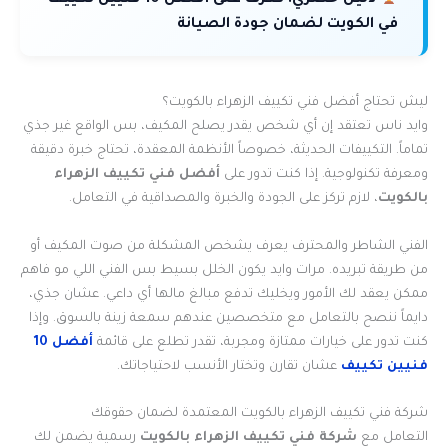
دليل حصري:
تعرف على أفضل 10 فنيين تكييف
في الكويت لضمان جودة الصيانة
ليش تحتاج أفضل فني تكييف الزهراء بالكويت؟
وايد ناس تعتقد إن أي شخص يقدر يصلح المكيف، بس الواقع غير جذي
تماماً. التكييفات الحديثة، خصوصاً الأنظمة المعقدة، تحتاج خبرة دقيقة
ومعرفة تكنولوجية. إذا كنت تدور على
أفضل فني تكييف الزهراء
بالكويت
، لازم تركز على الجودة والخبرة والمصداقية في التعامل.
الفني الشاطر والمحترف يعرف يشخص المشكلة من صوت المكيف أو
من طريقة تبريده. مرات وايد يكون الخلل بسيط بس الفني اللي مو فاهم
ممكن يعقد لك الأمور ويخليك تدفع مبالغ مالها أي داعي. عشان جذي،
دايماً ننصح بالتعامل مع متخصصين عندهم سمعة زينة بالسوق. وإذا
كنت تدور على خيارات ممتازة ومجربة، تقدر تطلع على قائمة
أفضل 10
فنيين تكييف
عشان تقارن وتختار الأنسب لاحتياجاتك.
شركة فني تكييف الزهراء بالكويت المعتمدة لضمان حقوقك
التعامل مع
شركة فني تكييف الزهراء بالكويت
رسمية يضمن لك