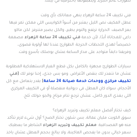
تطورات عالم التبريد ويطبقونها باحترافية في بيتك.
فني تكييف 24 ساعة الزهراء ينهي معاناتك بأي وقت
عطل المكيف نص الليل يعتبر من أسوأ الكوابيس اللي ممكن تمر فيها
بعز الصيف. الحرارة ترتفع والنوم يطير، والكل يصير متنرفز. لكن ماكو
داعي للمحاتاة أبدًا، لأن خدمة
فني تكييف 24 ساعة الزهراء
مصممة
خصيصاً لهذي اللحظات الحرجة. الطوارئ عندنا لها أولوية قصوى،
وفريقنا دايماً متواجد على مدار الساعة عشان يوصلك بأسرع وقت.
سيارات الطوارئ مجهزة بالكامل بكل قطع الغيار الاستهلاكية المطلوبة
عشان ما نتعذر لك بنقص الأغراض. ومو بس جذي، إحنا نوفر لك
[فني
تكييف مركزي ووحدات خدمة صيانة 24 ساعة
]
يقدر يتعامل مع كل
الأحجام، سواء كان العطل في ديوانية منفصلة أو في التكييف المركزي
اللي يغذي الدور كامل، عشان ترجع تنام مرتاح والجو حولك ثلج.
كيف تختار أفضل معلم تكييف وتبريد الزهراء؟
سوق الكويت مليان عمالة، بس شلون تختار الصح؟ أول شيء لازم تتأكد
منه هو المصداقية.
معلم تكييف وتبريد الزهراء
الشاطر ما يعطيك
سعر خيالي بدون ما يفحص الماكينة، ولا يبالغ بحجم العطل عشان ياخذ