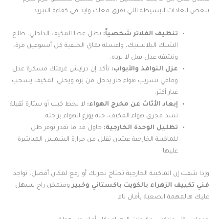
ببعض العادات البسيطة اللي تفرق معاك وايد في كفاءة التبريد:
تنظيف الفلاتر شخصياً:
بطل غطا المكيف الداخلي، طلع
الشبك البلاستيك، واغسله بماي الحنفية كل أسبوعين مرة،
ونشفه عدل قبل لا ترده.
عزل النوافذ والأبواب:
تأكد إن درايش غرفتك مسكرة عدل
ومافي تسريب هواء حار يدخل من بره ويخلي المكيف يسحب
غبار أكثر.
إبعاد الأثاث عن مخرج الهواء:
لا تحط كبت أو ستارة ثقيلة
تسد مجرى هواء المكيف، خله يوزع الهواء براحته.
تظليل الوحدة الخارجية:
حاول قد ما تقدر توفر ظل
للماكينة الخارجية عشان تقلل من حرارة الشمس المباشرة
عليها.
وإذا شفت إن الماكينة الخارجية تحتاج تحريك أو رفع لمكان أفضل، تواجد
فني تكييف الزهراء بالكويت
باكستاني
وخبير
ومتمكن راح يسهل
عليك هالمهمة الصعبة بأمان تام.