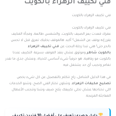
فني تكييف الزهراء بالكويت
فني تكييف الزهراء بالكويت
فني تكييف الزهراء بالكويت
عمرك قعدت بعز الصيف بالكويت، والشمس طالعة، وفجأة المكيف
يقرر إنه يوقف عن الشغل؟ أكيد هالموقف يخليك تعرق قبل لا تحس
بالحر حتى! هني تبدا رحلة البحث عن
فني تكييف الزهراء
بالكويت شاطر
وموثوق عشان ينقذ الموقف بسرعة. التكييف عندنا
بالكويت مو رفاهية، هو حرفياً شيء أساسي للحياة، وعشان جذي ما نقدر
نغامر ونجيب أي حد يشتغل فيه.
في هذا الدليل الشامل، راح نتكلم بالتفصيل عن كل شيء يخص
تصليح مكيفات الزهراء
، وشلون تختار الفني الصح، وشنو الخدمات
اللي تحتاجها عشان تخلي تكييفك يثلج صيف وشتا وتتجنب الأعطال
المفاجئة المزعجة.