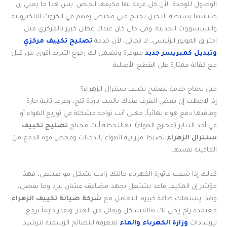
الوصول للوحدة، لأن كل غرفة لها مكيفها الخاص. بس هذا ما يعني إن
صيانتها بسيطة، للحين تحتاج فني مختص يفهم في الكروت الإلكترونية
والسنسورات الحديثة. وفي حال كان عندك عطل كبير بالمركزي مثل
احتراق الموتور الرئيسي، لا تحاتي، لأن خدمة
تصليح تكييف مركزي
وتبديل كمبريسر جديد
متوفرة وتضمن لك رجوع التبريد أقوى من قبل
مع كفالة ممتازة على القطع الأصلية.
متى تحتاج خدمة تصليح تكييف سنترال الزهراء؟
إذا لاحظت إن بعض الغرف عندك بالبيت باردة ثلج، وغرف ثانية حارة
ومافيها دفع هواء نهائياً، فهني أنت تواجه مشكلة في توزيع الهواء أو
في أحد الدنابر (مخارج الهواء). بهاللحظة أنت محتاج
تصليح تكييف
سنترال الزهراء
لضبط ميزانية الهواء بالدكتات وفحص قوة الدفع من
الماكينة نفسها.
كذلك إذا شفت فاتورة الكهرباء مالتك زادت بشكل مو طبيعي، فهذا
مؤشر إن المكيف قاعد يشتغل بجهد مضاعف عشان يبرد وما يفصل،
وهذا يستهلك طاقة كبيرة. التعامل مع
شركة صيانة تكييف الزهراء
معتمدة راح يحل لك هالمشاكل ويقلل من الهدر. وتقدر دايماً ترجع
لإرشادات
وزارة الكهرباء والماء
لمعرفة النصائح الرسمية لترشيد