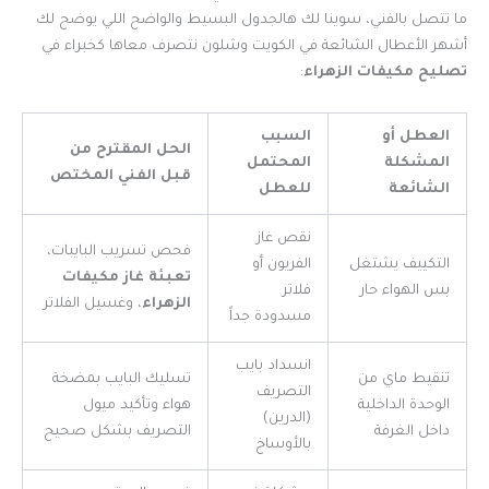
ما تتصل بالفني، سوينا لك هالجدول البسيط والواضح اللي يوضح لك
أشهر الأعطال الشائعة في الكويت وشلون نتصرف معاها كخبراء في
تصليح مكيفات الزهراء
:
العطل أو
السبب
الحل المقترح من
المشكلة
المحتمل
قبل الفني المختص
الشائعة
للعطل
نقص غاز
فحص تسريب البايبات،
التكييف يشتغل
الفريون أو
تعبئة غاز مكيفات
بس الهواء حار
فلاتر
الزهراء
، وغسيل الفلاتر
مسدودة جداً
انسداد بايب
تنقيط ماي من
تسليك البايب بمضخة
التصريف
الوحدة الداخلية
هواء وتأكيد ميول
(الدرين)
داخل الغرفة
التصريف بشكل صحيح
بالأوساخ