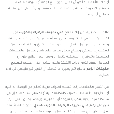
أو ذاك، الأهم دائماً هو أن الفني يكون تابع لجهة أو شركة معتمدة
تضمن لك جودة شغله وتقدم لك كفالة حقيقية وموثقة على كل عملية
تصليح أو تركيب.
علامات تحذيرية تدل إنك تحتاج
فني تكييف الزهراء بالكويت
فورا
لما تكون قاعد في البيت ومسترخي، فجأة تحس إن الجو بدأ يصير كتمة
والتبريد مو نفس أول. هذي مو مجرد صدفة، هذي رسالة واضحة من
المكيف إنه يشتكي ويحتاج تدخل سريع. وايد ناس تتجاهل هالعلامات
البسيطة وتتوقع إن المشكلة بتنحل بروحها، بس الواقع يقول إن
التجاهل يعقد الأمور ويزيد التكلفة عليك. عشان جذي، عملية
تصليح
مكيفات الزهراء
لازم تتم بمجرد ما تلاحظ أي تغيير غير طبيعي في أداء
جهازك.
من أشهر هالعلامات إنك تسمع أصوات غريبة تطلع من الوحدة الداخلية
أو الخارجية. إذا سمعت صوت طقطقة عالية أو تصفير، هذا معناه إن في
مشكلة ميكانيكية يمكن بالمروحة أو الكمبريسور قاعد يختنق. هني لازم
تدق على
رقم فني تكييف الزهراء بالكويت هندي
يكون فاهم شغله
عدل عشان يجي يفحص الماكينة قبل لا توقف تماماً وتخسرك فلوس