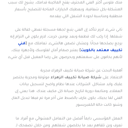
منك فلوس أكثر. الفني المحترف يفتح الماكينة قدامك، يشرح لك سبب
المشكلة بكل شفافية، ويعطيك الخيارات المتاحة للتصليح بأسعار
منطقية ومناسبة لجودة الشغل اللي بيقدمه.
ثاني شيء، لازم تتأكد إن الفني يتبع لجهة مسجلة تعطي كفالة على
شغلها. إذا ركب لك قطعة وبعد يومين خربت، لازم يكون في التزام إنه
يرجع يصلحها مجانًا. وعشان تضمن هالشيء، تعاملك مع
[
فني
تكييف معتمد بالكويت
]
يعتبر صمام أمان لفلوسك ولأجهزة بيتك،
لأنهم يخافون على سمعتهم ويحرصون على رضا العميل قبل أي شيء.
أهمية البحث عن شركة صيانة تكييف الزهراء مجربة
الاعتماد على
شركة صيانة تكييف الزهراء
موثوقة ومجربة يختصر
عليك وايد مشاكل. الشركات عندها نظام واضح لتسجيل بيانات
العملاء، ومتابعة دورية لتاريخ صيانة كل مكيف عندك. هذا يعني إن
الفني لما يجيك، يكون عارف بالضبط متى آخر مرة تم فيها تبديل الغاز،
وشنو كانت حالة الكمبريسور.
العمل المؤسسي دايماً أفضل من التعامل العشوائي مع أفراد ما
تعرف وين تلقاهم بعد ما يخلصون شغلهم. ومن خلال تصفحك لـ