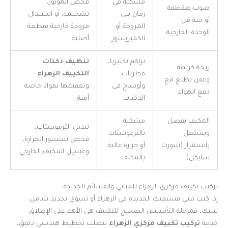
مشكلة في
فحص الموتور،
صوت طقطقة
رمان بلي
تشحيمه، أو استبدال
أو حنة من
المروحة أو
مروحة خارجية بقطعة
الوحدة الخارجية
الكمبريسور
أصلية
تراكم بكتيريا،
تنظيف دكتات
ريحة كريهة
فطريات
التكييف الزهراء
وعفن تطلع مع
وأوساخ في
وتعقيمها بمواد خاصة
دفع الهواء
الدكتات
آمنة
المكيف يفصل
مشكلة
تبديل الثرموستات،
ويشتغل
بالثرموستات
فحص سنسور الحرارة،
باستمرار (شورت
أو حرارة عالية
وغسيل المكثف الخارجي
سايكل)
بالمكثف
تركيب تكييف مركزي الزهراء للمباني والقسائم الجديدة
إذا كنت تبني قسيمتك الجديدة في الزهراء أو تسوي تجديد شامل
لبيتك، فمرحلة التأسيس الصحيح للتكييف هي الأهم على الإطلاق.
خدمة
تركيب تكييف مركزي الزهراء
تتطلب تخطيط هندسي دقيق،