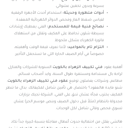
بسرعة وبدون تخمين عشوائي.
أدوات متطورة وحديثة:
استخدام أحدث الأجهزة الرقمية
لقياس ضغط الغاز وفحص الدوائر الكهربائية المعقدة.
نصائح فنية قيمة للمستخدم:
الفني يعطيك إرشادات
بسيطة شلون تحافظ على المكيف وتقلل من استهلاك
فاتورة الكهرباء بشكل ملحوظ.
التزام تام بالمواعيد:
لأننا نعرف قيمة الوقت وأهميته،
خصوصاً في أيام الصيف الحارة اللي ما تستحمل التأخير.
أهمية عقود
فني تكييف الزهراء بالكويت
السنوية للشركات والمنازل
لراحة بال مستدامة ومستمرة طوال السنة، وايد أصحاب قسائم،
مطاعم، وشركات يفضلون توقيع
عقود فني تكييف الزهراء بالكويت
.
شنو فايدة هالعقود؟ باختصار، هي تأمين شامل لمكيفاتك. بدال ما تنطر
المكيف يخترب فجأة عشان تدق على الفني، الشركة تجيك بزيارات
مجدولة بانتظام (مثلاً قبل دخول الصيف وبنص موسم الحر) عشان
تسوي فحص وقائي شامل لكل الوحدات.
هالشي يقلل من احتمالية حدوث أعطال مفاجئة بنسبة كبيرة جداً تكاد