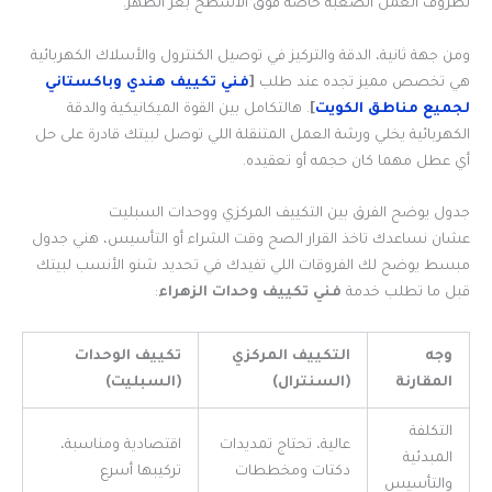
لظروف العمل الصعبة خاصة فوق الأسطح بعز الظهر.
ومن جهة ثانية، الدقة والتركيز في توصيل الكنترول والأسلاك الكهربائية
هي تخصص مميز تجده عند طلب
[
فني تكييف هندي وباكستاني
لجميع مناطق الكويت
]
. هالتكامل بين القوة الميكانيكية والدقة
الكهربائية يخلي ورشة العمل المتنقلة اللي توصل لبيتك قادرة على حل
أي عطل مهما كان حجمه أو تعقيده.
جدول يوضح الفرق بين التكييف المركزي ووحدات السبليت
عشان نساعدك تاخذ القرار الصح وقت الشراء أو التأسيس، هني جدول
مبسط يوضح لك الفروقات اللي تفيدك في تحديد شنو الأنسب لبيتك
قبل ما تطلب خدمة
فني تكييف وحدات الزهراء
:
وجه
التكييف المركزي
تكييف الوحدات
المقارنة
(السنترال)
(السبليت)
التكلفة
عالية، تحتاج تمديدات
اقتصادية ومناسبة،
المبدئية
دكتات ومخططات
تركيبها أسرع
والتأسيس