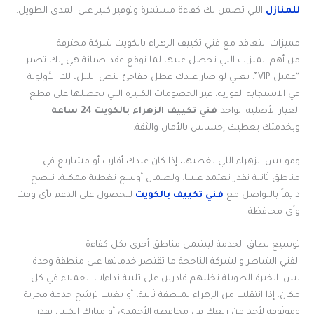
للمنازل
اللي تضمن لك كفاءة مستمرة وتوفير كبير على المدى الطويل.
مميزات التعاقد مع فني تكييف الزهراء بالكويت شركة محترفة
من أهم الميزات اللي تحصل عليها لما توقع عقد صيانة هي إنك تصير
“عميل VIP”. يعني لو صار عندك عطل مفاجئ بنص الليل، لك الأولوية
في الاستجابة الفورية، غير الخصومات الكبيرة اللي تحصلها على قطع
الغيار الأصلية. تواجد
فني تكييف الزهراء بالكويت
24 ساعة
وبخدمتك يعطيك إحساس بالأمان والثقة.
ومو بس الزهراء اللي نغطيها، إذا كان عندك أقارب أو مشاريع في
مناطق ثانية تقدر تعتمد علينا. ولضمان أوسع تغطية ممكنة، ننصح
دايماً بالتواصل مع
فني تكييف بالكويت
للحصول على الدعم بأي وقت
وأي محافظة.
توسيع نطاق الخدمة ليشمل مناطق أخرى بكل كفاءة
الفني الشاطر والشركة الناجحة ما تقتصر خدماتها على منطقة وحدة
بس. الخبرة الطويلة تخليهم قادرين على تلبية نداءات العملاء في كل
مكان. إذا انتقلت من الزهراء لمنطقة ثانية، أو بغيت ترشح خدمة مجربة
وموثوقة لأحد من ربعك في محافظة الأحمدي أو مبارك الكبير، تقدر