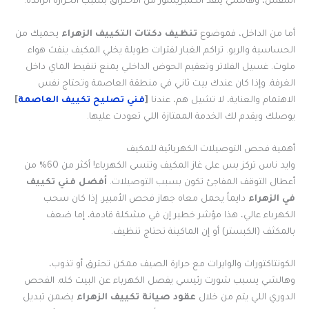
التنفس، وهالشي ينقذ الكمبريسور من الاحتراق بسبب الحرارة الزائدة.
أما من الداخل، فموضوع
تنظيف دكتات التكييف الزهراء
يحميك من
الحساسية والربو. تراكم الغبار لفترات طويلة يخلي المكيف ينفث هواء
ملوث. غسيل الفلاتر وتعقيم الحوض الداخلي يمنع تنقيط الماي داخل
الغرفة. وإذا كان عندك بيت ثاني في منطقة العاصمة وتحتاج نفس
الاهتمام والعناية، لا تشيل هم، عندنا
[
فني تصليح تكييف العاصمة
]
يوصلك ويقدم لك الخدمة الممتازة اللي تعودت عليها.
أهمية فحص التوصيلات الكهربائية للمكيف
وايد ناس تركز بس على غاز المكيف وتنسى الكهرباء! أكثر من 60% من
أعطال التوقف المفاجئ تكون بسبب التوصيلات.
أفضل فني تكييف
في الزهراء
دايماً يحمل معاه جهاز فحص الأمبير. إذا كان سحب
الكهرباء عالي، هذا مؤشر خطير إن في مشكلة قادمة، إما ضعف
بالمكثف (الكبستر) أو إن الماكينة تحتاج تنظيف.
الكونتاكتورات والوايرات مع حرارة الصيف ممكن تحترق أو تذوب،
وهالشي يسبب شورت رئيسي يفصل الكهرباء عن البيت كله. الفحص
الدوري اللي يتم من خلال
عقود صيانة تكييف الزهراء
يضمن تبديل