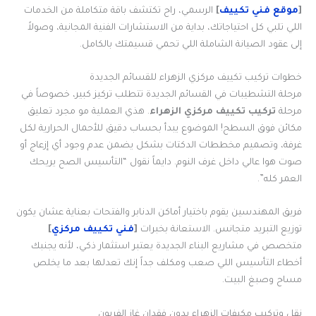
[
موقع فني تكييف
]
الرسمي، راح تكتشف باقة متكاملة من الخدمات
اللي تلبي كل احتياجاتك، بداية من الاستشارات الفنية المجانية، وصولاً
إلى عقود الصيانة الشاملة اللي تحمي قسيمتك بالكامل.
خطوات تركيب تكييف مركزي الزهراء للقسائم الجديدة
مرحلة التشطيبات في القسائم الجديدة تتطلب تركيز كبير، خصوصاً في
مرحلة
تركيب تكييف مركزي الزهراء
. هذي العملية مو مجرد تعليق
مكائن فوق السطح! الموضوع يبدأ بحساب دقيق للأحمال الحرارية لكل
غرفة، وتصميم مخططات الدكتات بشكل يضمن عدم وجود أي إزعاج أو
صوت هوا عالي داخل غرف النوم. دايماً نقول “التأسيس الصح يريحك
العمر كله”.
فريق المهندسين يقوم باختيار أماكن الدنابر والفتحات بعناية عشان يكون
توزيع التبريد متجانس. الاستعانة بخبرات
[
فني تكييف مركزي
]
متخصص في مشاريع البناء الجديدة يعتبر استثمار ذكي، لأنه يجنبك
أخطاء التأسيس اللي صعب ومكلف جداً إنك تعدلها بعد ما يخلص
مساح وصبغ البيت.
نقل وتركيب مكيفات الزهراء بدون فقدان غاز الفريون