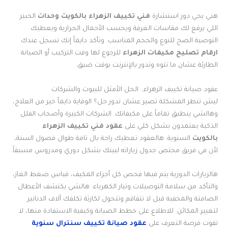
هني يجي دور استشارة
فني تكييف الزهراء بالكويت
وحدات
الخبير
اللي يرفع لك مقاسات الغرفة ويحسب الأحمال الحرارية ويعطيك
التوصية الصح للنوع والحجم المناسب. وتأكد دايماً إنك تسجل عندك
ارقام تصليح مكيفات الزهراء
للرجوع لها وقت التركيب أو الصيانة
الطارئة عشان ما تتوه وتدور بالإنترنت بوقت ضيق.
عقود صيانة تكييف الزهراء.. الحل الأمثل للبيوت والشركات
ليش تنطر المشكلة تصير عشان تدور حل؟ الوقاية دايماً خير من العلاج،
وهالشي ينطبق تماماً على مكيفاتك. الشركات الكبيرة وأصحاب الفلل
الذكية يعتمدون بشكل كلي على
عقود فني تكييف الزهراء
بالكويت
السنوية. هالعقود تعطيك راحة بال تامة طوال فصول السنة،
لأن في فريق مختص جدول زياراته لبيتك بشكل دوري ومدروس مسبقاً.
هالزيارات الدورية يتم فيها فحص كل أجزاء المكيف، قياس ضغط الغاز،
والتأكد من سلامة التوصيلات وتيار الكهرباء. هالشي يكتشف الأعطال
الصامتة والمخفية قبل لا تتفاقم وتتحول لكارثة تكلفك آلاف الدنانير
لتغيير المكائن. للاطلاع على خطط الصيانة وكيفية الاستفادة منها، لا
تفوت فرصة التعرف على
عقود صيانة تكييف سنترال سنوية