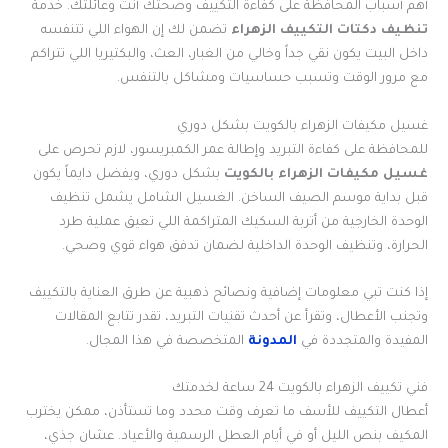
أهم أسباب المحافظة على كفاءة التكييف وصحتك أنت وعائلتك. خدمة
تنظيف دكتات التكييف الزهراء
تضمن لك إن الهواء اللي تتنفسه
داخل البيت يكون نقي جداً وخالي من الغبار، العث، والبكتيريا اللي تتراكم
مع مرور الوقت وتسبب حساسيات ومشاكل بالتنفس.
غسيل مكيفات الزهراء بالكويت بشكل دوري
للمحافظة على كفاءة التبريد وإطالة عمر الكمبريسور، لازم تحرص على
غسيل مكيفات الزهراء بالكويت
بشكل دوري، ويفضل دايماً يكون
قبل بداية موسم الصيف الساخن. الغسيل الشامل يشمل تنظيف
الوحدة الخارجية من أتربة السكيك المتراكمة اللي تعيق عملية طرد
الحرارة، وتنظيف الوحدة الداخلية لضمان تدفق هواء قوي وصحي.
إذا كنت تبي معلومات إضافية ونصائح ذهبية عن طرق العناية بالتكييف
وتجنب الأعطال، وتقرأ عن أحدث تقنيات التبريد، تقدر تتابع المقالات
المفيدة والمتجددة في
المدونة
المتخصصة في هذا المجال.
فني تكييف الزهراء بالكويت 24 ساعة لخدمتك
أعطال التكييف للأسف ما تعرف وقت محدد وما تستأذن، ممكن يخترب
المكيف بنص الليل أو في أيام العطل الرسمية والأعياد. عشان جذي،