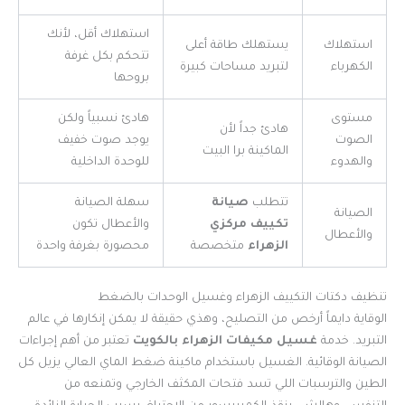
استهلاك أقل، لأنك
استهلاك
يستهلك طاقة أعلى
تتحكم بكل غرفة
الكهرباء
لتبريد مساحات كبيرة
بروحها
مستوى
هادئ نسبياً ولكن
هادئ جداً لأن
الصوت
يوجد صوت خفيف
الماكينة برا البيت
والهدوء
للوحدة الداخلية
تتطلب
صيانة
سهلة الصيانة
الصيانة
تكييف مركزي
والأعطال تكون
والأعطال
الزهراء
متخصصة
محصورة بغرفة واحدة
تنظيف دكتات التكييف الزهراء وغسيل الوحدات بالضغط
الوقاية دايماً أرخص من التصليح، وهذي حقيقة لا يمكن إنكارها في عالم
التبريد. خدمة
غسيل مكيفات الزهراء بالكويت
تعتبر من أهم إجراءات
الصيانة الوقائية. الغسيل باستخدام ماكينة ضغط الماي العالي يزيل كل
الطين والترسبات اللي تسد فتحات المكثف الخارجي وتمنعه من