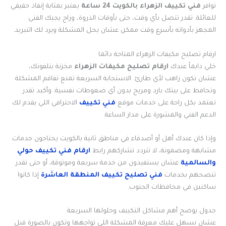
توافر
فني تكييف الزهراء بالكويت
24 ساعة
يعتبر بمثابة إنقاذ حقيقي
للعائلة. تقدر تتصل بأي وقت، حتى بأوقات الذروة، وراح يجيك الفني
المجهز بأدواته بأسرع وقت ممكن عشان يحل المشكلة ويرد لك التبريد.
ارقام تصليح مكيفات الزهراء المتاحة دائما
خلي دايماً عندك
ارقام تصليح مكيفات الزهراء
مخزنة بتلفونك،
عشان تكون زاهب لأي طارئ. الاستجابة السريعة تمنع تفاقم المشكلة
وتحافظ على بيتك بارد ومريح بدون أي ضغوطات نفسية. وأكيد تقدر
تعتمد بكل راحة على خدمات موقع
فني تكييف
الاحترافي اللي يقدم لك
الدعم الفني والمشورة على مدار الساعة.
وإذا كان عندك أهل أو أصدقاء في مناطق ثانية بالكويت يحتاجون خدمات
مشابهة ومضمونة، لا تتردد تشاركهم رابط
ارقام فني تكييف حولي
والسالمية
عشان يستفيدون من خدمة سريعة وموثوقة، أو حتى تقدر
تنصحهم بخدمات
فني تصليح تكييف المنطقة العاشرة
إذا كانوا
ساكنين في محافظات الجنوب.
جدول يوضح أهم مشاكل التكييف وحلولها السريعة
عشان نسهل عليك معرفة المشكلة اللي تواجهها وتكون بالصورة قبل