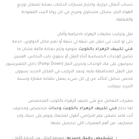
حساب أحمال حرارية، واختيار مسارات الدكتات بعناية لضمان توزيع
الهواء البارد بشكل متساوي ومريح في كل زوايا البيت المفتوحة
والمغلقة.
نقل وتركيب مكيفات الزهراء باحترافية وأمان
حتى لو كنت تبي تنقل من شقة لي شقة أو تغير مكان الدواوين، خدمة
فني تكييف الزهراء بالكويت
متوفرة وتتم بعناية فائقة عشان ما
تتضرر الوحدات الحساسة أثناء النقل أو ينعوي بايب النحاس. الفنيين
يحرصون على فك الوحدات وتخزين الغاز (Pump Down) داخل الكمبريسور
قبل النقل للمحافظة عليه، وبعد التركيب في المكان الجديد يسوون
فحص شامل للتأكد من إن كل شيء يعمل بكفاءة ممتازة ونسبة
التبريد بيرفكت.
مميزات التعامل مع فني تكييف الزهراء بالكويت المتخصص
لما تختار
فني تكييف الزهراء بالكويت
وحدات
متخصص ومحترف،
أنت قاعد تضمن عمر افتراضي أطول لمكيفك وتوفر على جيبك وايد
مصاريف. من أهم المميزات اللي بتحصل عليها:
تشخيص دقيق وسريع:
معرفة الخلل من الزيارة الأولى