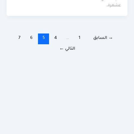
غشمرة،
→
السابق
1
…
4
5
6
7
التالي
←